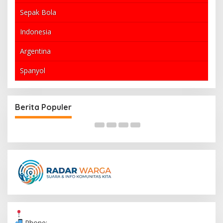
Sepak Bola
Indonesia
Argentina
Spanyol
Kasus Video Asusila di Banyuwangi Viral,
kan
Keluarga Pemeran Video Damai dan Ajukan
Berita Populer
Pencabutan Laporan
Phone: