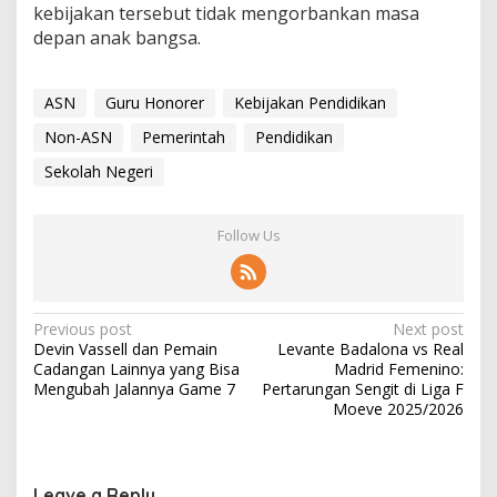
kebijakan tersebut tidak mengorbankan masa
depan anak bangsa.
ASN
Guru Honorer
Kebijakan Pendidikan
Non-ASN
Pemerintah
Pendidikan
Sekolah Negeri
Follow Us
P
Previous post
Next post
Devin Vassell dan Pemain
Levante Badalona vs Real
o
Cadangan Lainnya yang Bisa
Madrid Femenino:
s
Mengubah Jalannya Game 7
Pertarungan Sengit di Liga F
Moeve 2025/2026
t
n
a
Leave a Reply