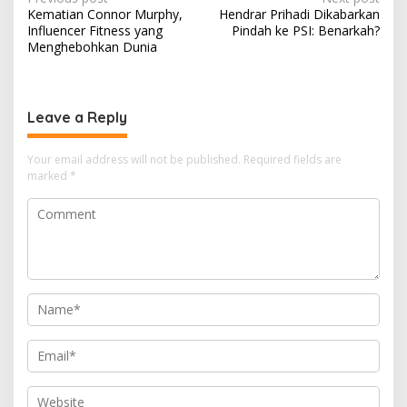
P
Kematian Connor Murphy,
Hendrar Prihadi Dikabarkan
o
Influencer Fitness yang
Pindah ke PSI: Benarkah?
s
Menghebohkan Dunia
t
n
Leave a Reply
a
v
Your email address will not be published.
Required fields are
i
marked
*
g
a
t
i
o
n