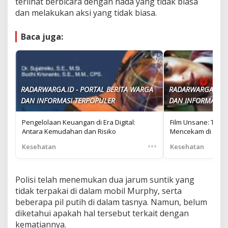
terlihat berbicara dengan nada yang tidak biasa
dan melakukan aksi yang tidak biasa.
Baca juga:
RADARWARGA.ID - PORTAL BERITA WARGA
RADARWARGA.ID -
DAN INFORMASI TERPOPULER
DAN INFORMASI T
Pengelolaan Keuangan di Era Digital:
Film Unsane: Teror
Antara Kemudahan dan Risiko
Mencekam di Rumah
•••
Kesehatan
Kesehatan
Polisi telah menemukan dua jarum suntik yang
tidak terpakai di dalam mobil Murphy, serta
beberapa pil putih di dalam tasnya. Namun, belum
diketahui apakah hal tersebut terkait dengan
kematiannya.