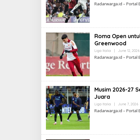
Radarwarga.id – Portal 
Roma Open untuk
Greenwood
Liga Italia
|
June 12, 2026
Radarwarga.id – Portal 
Musim 2026-27 Se
Juara
Liga Italia
|
June 7, 2026
Radarwarga.id – Portal 
L
R