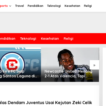
ports
Travel
Pendidikan
Teknologi
Kesehatan
Religi
endidikan
Teknologi
Kesehatan
Religi
K
M
I
D
»
 Fire FC Siap
Newcastle United Menang
g Santos Laguna di
2-1 Atas Valencia, Tapi
s Cup 2026
Cedera Anthony Elanga
Menimbulkan Kekhawatiran
las Dendam Juventus Usai Kejutan Zeki Celik