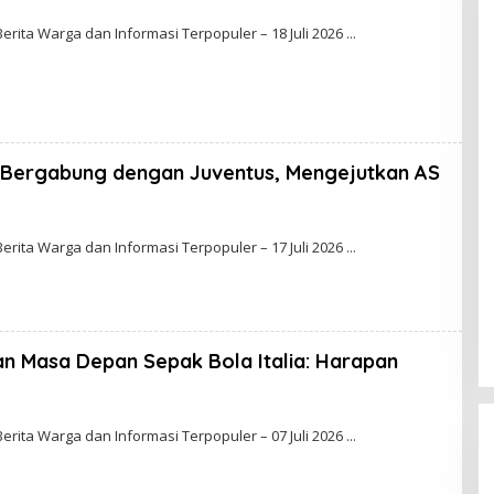
B
Y
Berita Warga dan Informasi Terpopuler – 18 Juli 2026
W
A
A
M
A
i Bergabung dengan Juventus, Mengejutkan AS
B
Y
Berita Warga dan Informasi Terpopuler – 17 Juli 2026
D
E
V
N
an Masa Depan Sepak Bola Italia: Harapan
Berita Warga dan Informasi Terpopuler – 07 Juli 2026