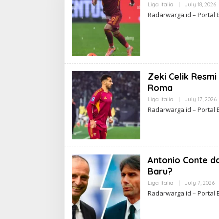
Liga Italia
|
July 18, 2026
Radarwarga.id – Portal 
I
R
T
Zeki Celik Resm
Roma
Liga Italia
|
July 17, 2026
Radarwarga.id – Portal 
L
I
Antonio Conte d
Baru?
Liga Italia
|
July 7, 2026
B
Y
Radarwarga.id – Portal 
B
A
G
A