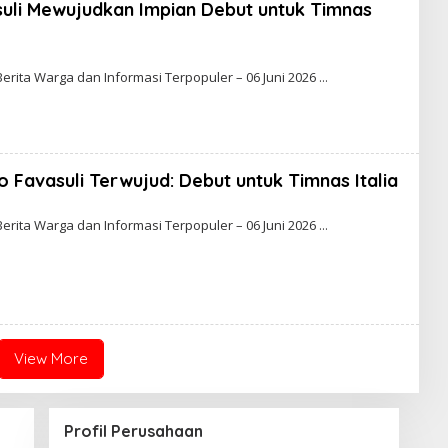
suli Mewujudkan Impian Debut untuk Timnas
B
Y
Berita Warga dan Informasi Terpopuler – 06 Juni 2026
A
B
A
o Favasuli Terwujud: Debut untuk Timnas Italia
B
Y
Berita Warga dan Informasi Terpopuler – 06 Juni 2026
K
A
A
View More
Profil Perusahaan