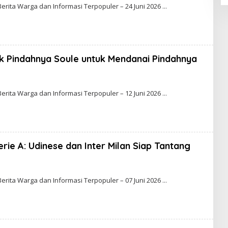
Y
Berita Warga dan Informasi Terpopuler – 24 Juni 2026
B
A
G
A
S
 Pindahnya Soule untuk Mendanai Pindahnya
B
Y
Berita Warga dan Informasi Terpopuler – 12 Juni 2026
B
A
G
A
S
rie A: Udinese dan Inter Milan Siap Tantang
B
Y
Berita Warga dan Informasi Terpopuler – 07 Juni 2026
A
N
D
A