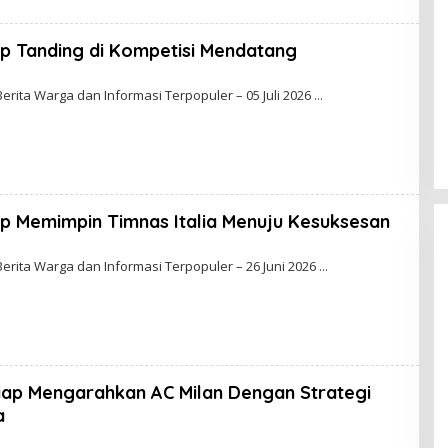
iap Tanding di Kompetisi Mendatang
Berita Warga dan Informasi Terpopuler – 05 Juli 2026
ap Memimpin Timnas Italia Menuju Kesuksesan
B
Y
Berita Warga dan Informasi Terpopuler – 26 Juni 2026
L
A
N
D
R
A
ap Mengarahkan AC Milan Dengan Strategi
a
B