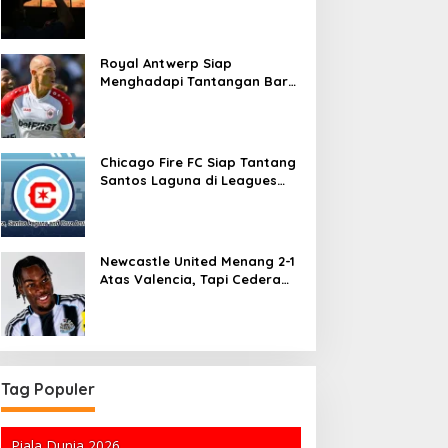
Rekomendasi Saham MNC
Sekuritas
Royal Antwerp Siap
Menghadapi Tantangan Baru
dengan Michi Frey dan Yari
Verschaeren
Chicago Fire FC Siap Tantang
Santos Laguna di Leagues
Cup 2026
Newcastle United Menang 2-1
Atas Valencia, Tapi Cedera
Anthony Elanga Menimbulkan
Kekhawatiran
Tag Populer
Piala Dunia 2026