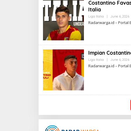
Costantino Fava
Italia
Liga Italia
|
June 6, 2026
Radarwarga.id – Portal 
I
L
Impian Costantin
Liga Italia
|
June 6, 2026
Radarwarga.id – Portal 
I
L