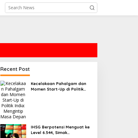
ecelakaan Pahalgam dan
Recent Post
omen Start-Up di Politik
ndia: Mengintip Masa
epan
Kecelakaan Pahalgam dan
Momen Start-Up di Politik
IHSG Berpotensi Menguat
India: Mengintip Masa Depan
ke Level 6.544, Simak
Rekomendasi Saham MNC
Sekuritas
IHSG Berpotensi Menguat ke
Level 6.544, Simak