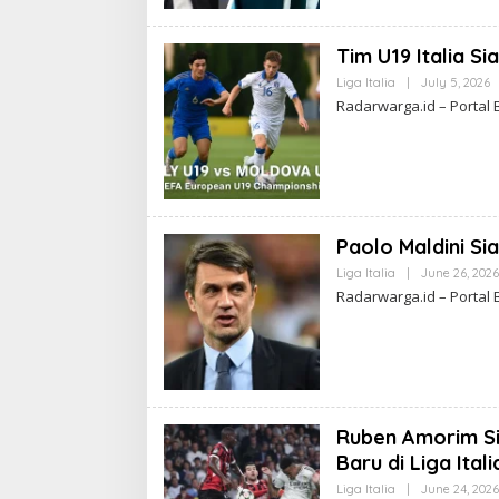
S
Tim U19 Italia S
Liga Italia
|
July 5, 2026
B
Y
Radarwarga.id – Portal 
K
A
I
L
A
Paolo Maldini Si
Liga Italia
|
June 26, 2026
Radarwarga.id – Portal 
Ruben Amorim Si
Baru di Liga Itali
Liga Italia
|
June 24, 2026