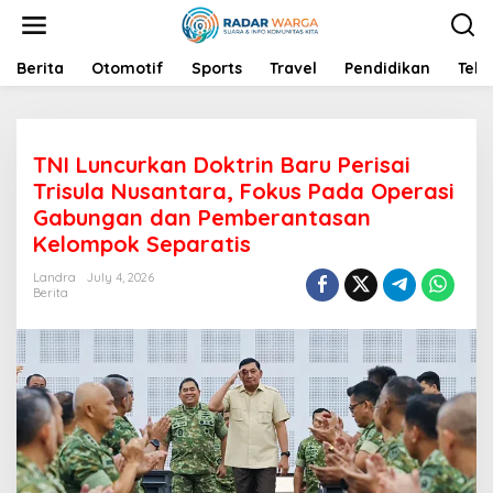
S
k
i
p
Berita
Otomotif
Sports
Travel
Pendidikan
Tekn
t
o
c
o
TNI Luncurkan Doktrin Baru Perisai
n
t
Trisula Nusantara, Fokus Pada Operasi
e
Gabungan dan Pemberantasan
n
Kelompok Separatis
t
Landra
July 4, 2026
Berita