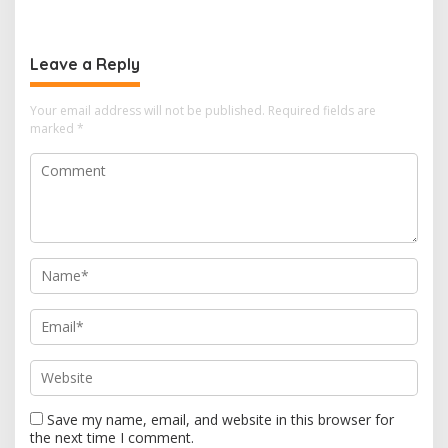
t
n
Leave a Reply
a
v
Your email address will not be published.
Required fields are
i
marked
*
g
a
t
i
o
n
Save my name, email, and website in this browser for
the next time I comment.