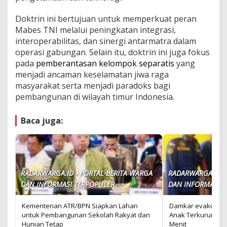
Doktrin ini bertujuan untuk memperkuat peran
Mabes TNI melalui peningkatan integrasi,
interoperabilitas, dan sinergi antarmatra dalam
operasi gabungan. Selain itu, doktrin ini juga fokus
pada
pemberantasan kelompok separatis
yang
menjadi ancaman keselamatan jiwa raga
masyarakat serta menjadi paradoks bagi
pembangunan di wilayah timur Indonesia.
Baca juga:
RADARWARGA.ID - PORTAL BERITA WARGA
RADARWARGA.ID -
DAN INFORMASI TERPOPULER
DAN INFORMASI T
Kementerian ATR/BPN Siapkan Lahan
Damkar evakuasi b
untuk Pembangunan Sekolah Rakyat dan
Anak Terkurung di
Hunian Tetap
Menit