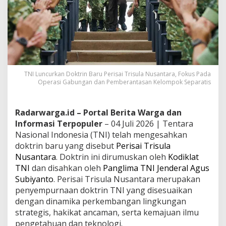
TNI Luncurkan Doktrin Baru Perisai Trisula Nusantara, Fokus Pada
Operasi Gabungan dan Pemberantasan Kelompok Separatis
Radarwarga.id – Portal Berita Warga dan
Informasi Terpopuler
– 04 Juli 2026 | Tentara
Nasional Indonesia (TNI) telah mengesahkan
doktrin baru yang disebut
Perisai Trisula
Nusantara
. Doktrin ini dirumuskan oleh
Kodiklat
TNI
dan disahkan oleh
Panglima TNI
Jenderal Agus
Subiyanto
. Perisai Trisula Nusantara merupakan
penyempurnaan doktrin TNI yang disesuaikan
dengan dinamika perkembangan lingkungan
strategis, hakikat ancaman, serta kemajuan ilmu
pengetahuan dan teknologi.