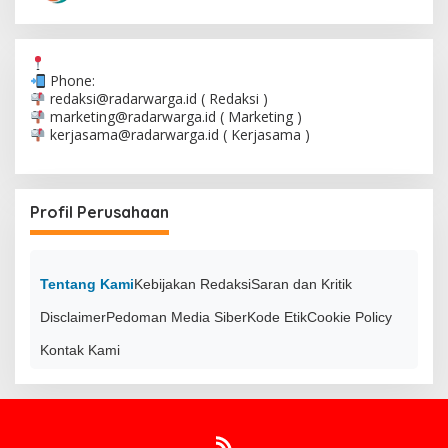
Phone:
redaksi@radarwarga.id
( Redaksi )
marketing@radarwarga.id
( Marketing )
kerjasama@radarwarga.id
( Kerjasama )
Profil Perusahaan
Tentang Kami
Kebijakan Redaksi
Saran dan Kritik
Disclaimer
Pedoman Media Siber
Kode Etik
Cookie Policy
Kontak Kami