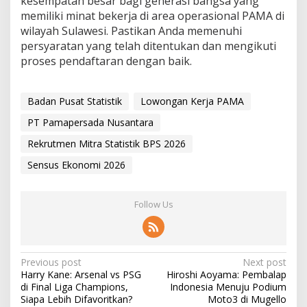
kesempatan besar bagi generasi bangsa yang
memiliki minat bekerja di area operasional PAMA di
wilayah Sulawesi. Pastikan Anda memenuhi
persyaratan yang telah ditentukan dan mengikuti
proses pendaftaran dengan baik.
Badan Pusat Statistik
Lowongan Kerja PAMA
PT Pamapersada Nusantara
Rekrutmen Mitra Statistik BPS 2026
Sensus Ekonomi 2026
Follow Us
P
Previous post
Next post
Harry Kane: Arsenal vs PSG
Hiroshi Aoyama: Pembalap
o
di Final Liga Champions,
Indonesia Menuju Podium
s
Siapa Lebih Difavoritkan?
Moto3 di Mugello