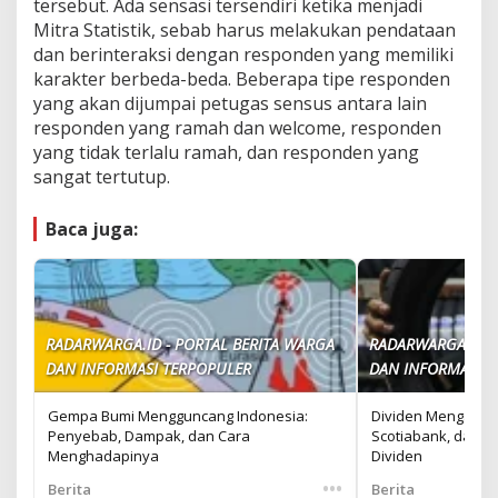
tersebut. Ada sensasi tersendiri ketika menjadi
Mitra Statistik, sebab harus melakukan pendataan
dan berinteraksi dengan responden yang memiliki
karakter berbeda-beda. Beberapa tipe responden
yang akan dijumpai petugas sensus antara lain
responden yang ramah dan welcome, responden
yang tidak terlalu ramah, dan responden yang
sangat tertutup.
Baca juga:
RADARWARGA.ID - PORTAL BERITA WARGA
RADARWARGA.ID -
DAN INFORMASI TERPOPULER
DAN INFORMASI T
Gempa Bumi Mengguncang Indonesia:
Dividen Mengalir: 
Penyebab, Dampak, dan Cara
Scotiabank, dan 
Menghadapinya
Dividen
•••
Berita
Berita