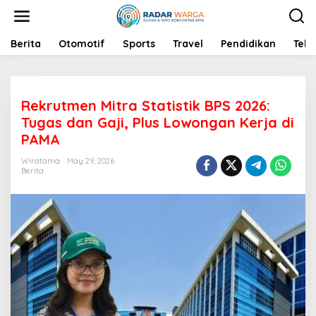
S
k
i
p
Berita
Otomotif
Sports
Travel
Pendidikan
Tekn
t
o
c
o
Rekrutmen Mitra Statistik BPS 2026:
n
t
Tugas dan Gaji, Plus Lowongan Kerja di
e
PAMA
n
t
Wiratama
May 29, 2026
Berita