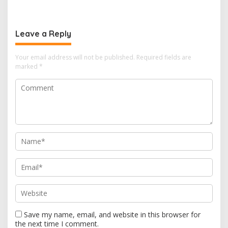
t
n
Leave a Reply
a
v
Your email address will not be published.
Required fields are
i
marked
*
g
a
t
i
o
n
Save my name, email, and website in this browser for
the next time I comment.