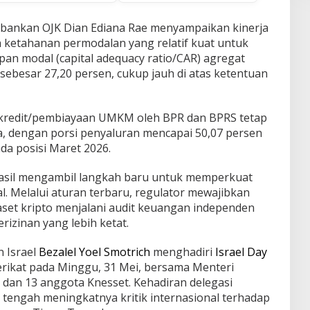
rbankan OJK Dian Ediana Rae menyampaikan kinerja
 ketahanan permodalan yang relatif kuat untuk
an modal (capital adequacy ratio/CAR) agregat
 sebesar 27,20 persen, cukup jauh di atas ketentuan
 kredit/pembiayaan UMKM oleh BPR dan BPRS tetap
a, dengan porsi penyaluran mencapai 50,07 persen
da posisi Maret 2026.
rasil mengambil langkah baru untuk memperkuat
al. Melalui aturan terbaru, regulator mewajibkan
set kripto menjalani audit keuangan independen
izinan yang lebih ketat.
n Israel
Bezalel Yoel Smotrich
menghadiri
Israel Day
erikat pada Minggu, 31 Mei, bersama Menteri
u, dan 13 anggota Knesset. Kehadiran delegasi
 tengah meningkatnya kritik internasional terhadap