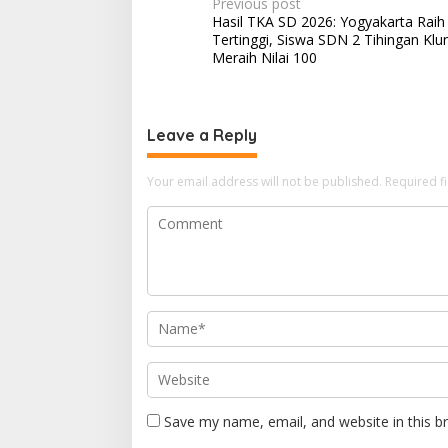
P
Previous post
Hasil TKA SD 2026: Yogyakarta Raih 
o
Tertinggi, Siswa SDN 2 Tihingan Kl
s
Meraih Nilai 100
t
n
Leave a Reply
a
v
Your email address will not be published.
Required f
i
g
a
t
i
o
n
Save my name, email, and website in this b