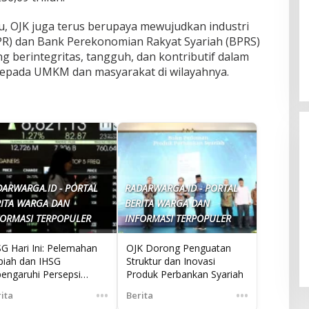
u, OJK juga terus berupaya mewujudkan industri
R) dan Bank Perekonomian Rakyat Syariah (BPRS)
 berintegritas, tangguh, dan kontributif dalam
epada UMKM dan masyarakat di wilayahnya.
DARWARGA.ID - PORTAL
RADARWARGA.ID - PORTAL
RITA WARGA DAN
BERITA WARGA DAN
FORMASI TERPOPULER
INFORMASI TERPOPULER
Puasa Senin Kamis: Amalan Sunnah
untuk Mendekatkan Diri kepada
SG Hari Ini: Pelemahan
OJK Dorong Penguatan
Allah SWT
piah dan IHSG
Struktur dan Inovasi
pengaruhi Persepsi
Produk Perbankan Syariah
gatif
•••
•••
ita
Berita