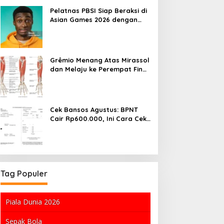
Pelatnas PBSI Siap Beraksi di
Asian Games 2026 dengan
Strategi Baru
Grêmio Menang Atas Mirassol
dan Melaju ke Perempat Final
Copa do Brasil
Cek Bansos Agustus: BPNT
Cair Rp600.000, Ini Cara Cek
Penerima dan Alasan Jutaan
KPM Dicoret
Tag Populer
Piala Dunia 2026
Sepak Bola