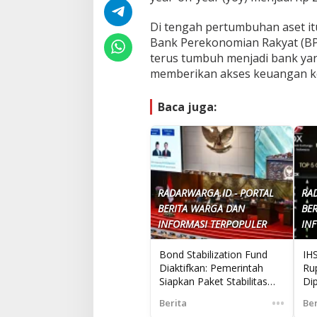
Di tengah pertumbuhan aset it
Bank Perekonomian Rakyat (BP
terus tumbuh menjadi bank yang
memberikan akses keuangan k
Baca juga:
RADARWARGA.ID - PORTAL
RA
BERITA WARGA DAN
BE
INFORMASI TERPOPULER
IN
Bond Stabilization Fund
IH
Diaktifkan: Pemerintah
Ru
Siapkan Paket Stabilitas
Di
Pasar Keuangan di Tengah
Ne
•••
Berita
Ber
Tekanan Global