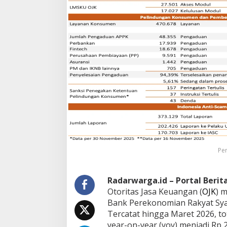
Pe
Radarwarga.id – Portal Beri
Otoritas Jasa Keuangan (
OJK
) 
Bank Perekonomian Rakyat Sya
Tercatat hingga Maret 2026, t
year-on-year (yoy) menjadi Rp 23