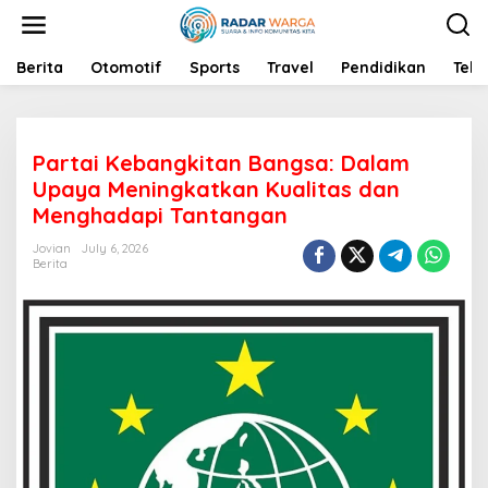
S
k
i
p
Berita
Otomotif
Sports
Travel
Pendidikan
Tekn
t
o
c
o
Partai Kebangkitan Bangsa: Dalam
n
t
Upaya Meningkatkan Kualitas dan
e
Menghadapi Tantangan
n
t
Jovian
July 6, 2026
Berita