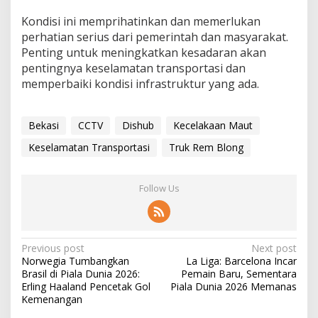
Kondisi ini memprihatinkan dan memerlukan
perhatian serius dari pemerintah dan masyarakat.
Penting untuk meningkatkan kesadaran akan
pentingnya keselamatan transportasi dan
memperbaiki kondisi infrastruktur yang ada.
Bekasi
CCTV
Dishub
Kecelakaan Maut
Keselamatan Transportasi
Truk Rem Blong
Follow Us
P
Previous post
Next post
Norwegia Tumbangkan
La Liga: Barcelona Incar
o
Brasil di Piala Dunia 2026:
Pemain Baru, Sementara
s
Erling Haaland Pencetak Gol
Piala Dunia 2026 Memanas
Kemenangan
t