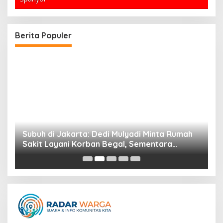
Berita Populer
Subuh di Jakarta: Dedi Mulyadi Minta Rumah
K
n
Sakit Layani Korban Begal, Sementara
D
Kebakaran Gedung Bapenda DKI Jakarta
Dilokalisir