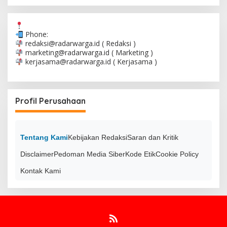
Phone:
redaksi@radarwarga.id
( Redaksi )
marketing@radarwarga.id
( Marketing )
kerjasama@radarwarga.id
( Kerjasama )
Profil Perusahaan
Tentang Kami
Kebijakan Redaksi
Saran dan Kritik
Disclaimer
Pedoman Media Siber
Kode Etik
Cookie Policy
Kontak Kami