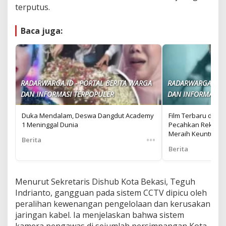
terputus.
Baca juga:
RADARWARGA.ID - PORTAL BERITA WARGA
RADARWARGA.ID -
DAN INFORMASI TERPOPULER
DAN INFORMASI T
Duka Mendalam, Deswa Dangdut Academy
Film Terbaru di Ne
1 Meninggal Dunia
Pecahkan Rekor, 
Meraih Keuntungan
•••
Berita
Berita
Menurut Sekretaris Dishub Kota Bekasi, Teguh
Indrianto, gangguan pada sistem CCTV dipicu oleh
peralihan kewenangan pengelolaan dan kerusakan
jaringan kabel. Ia menjelaskan bahwa sistem