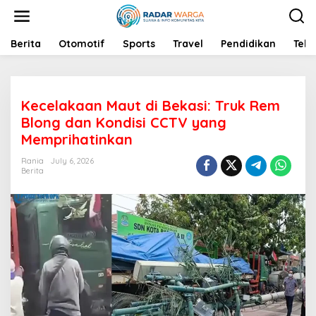
S
k
i
p
Berita
Otomotif
Sports
Travel
Pendidikan
Tekn
t
o
c
o
Kecelakaan Maut di Bekasi: Truk Rem
n
t
Blong dan Kondisi CCTV yang
e
Memprihatinkan
n
t
Rania
July 6, 2026
Berita