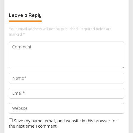
n
a
Leave a Reply
v
i
Your email address will not be published.
Required fields are
marked
*
g
a
t
i
o
n
Save my name, email, and website in this browser for
the next time I comment.