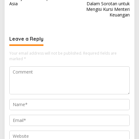
s
Asia
Dalam Sorotan untuk
Mengisi Kursi Menteri
t
Keuangan
n
a
v
Leave a Reply
i
Your email address will not be published.
Required fields are
g
marked
*
a
t
i
o
n