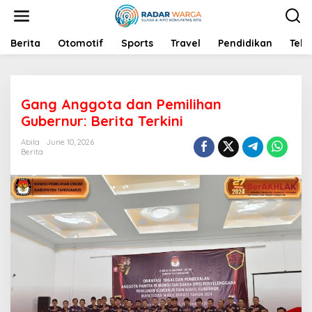
S
k
i
p
Berita
Otomotif
Sports
Travel
Pendidikan
Tekn
t
o
c
o
Gang Anggota dan Pemilihan
n
t
Gubernur: Berita Terkini
e
n
Abila
June 10, 2026
Berita
t