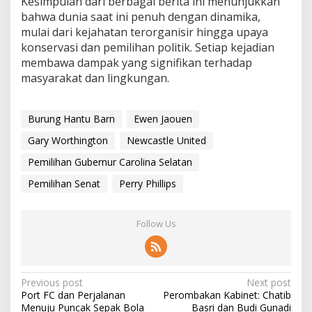
Kesimpulan dari berbagai berita ini menunjukkan
bahwa dunia saat ini penuh dengan dinamika,
mulai dari kejahatan terorganisir hingga upaya
konservasi dan pemilihan politik. Setiap kejadian
membawa dampak yang signifikan terhadap
masyarakat dan lingkungan.
Burung Hantu Barn
Ewen Jaouen
Gary Worthington
Newcastle United
Pemilihan Gubernur Carolina Selatan
Pemilihan Senat
Perry Phillips
Follow Us
P
Previous post
Next post
Port FC dan Perjalanan
Perombakan Kabinet: Chatib
o
Menuju Puncak Sepak Bola
Basri dan Budi Gunadi