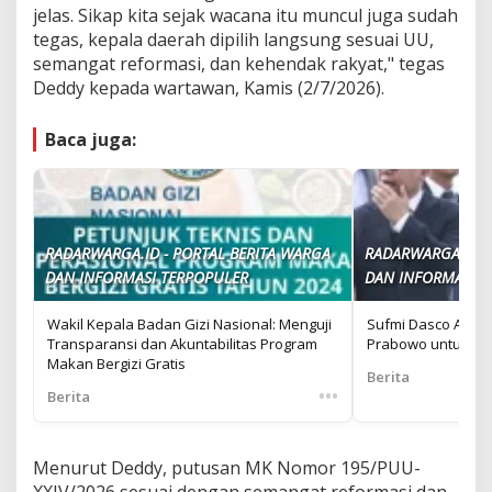
jelas. Sikap kita sejak wacana itu muncul juga sudah
tegas, kepala daerah dipilih langsung sesuai UU,
semangat reformasi, dan kehendak rakyat," tegas
Deddy kepada wartawan, Kamis (2/7/2026).
Baca juga:
RADARWARGA.ID - PORTAL BERITA WARGA
RADARWARGA.ID -
DAN INFORMASI TERPOPULER
DAN INFORMASI T
Wakil Kepala Badan Gizi Nasional: Menguji
Sufmi Dasco Ahmad
Transparansi dan Akuntabilitas Program
Prabowo untuk PDI
Makan Bergizi Gratis
Berita
•••
Berita
Menurut Deddy, putusan MK Nomor 195/PUU-
XXIV/2026 sesuai dengan semangat reformasi dan