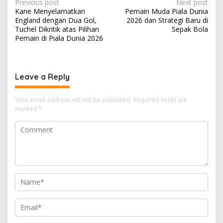
P
Previous post
Next post
Kane Menyelamatkan
Pemain Muda Piala Dunia
o
England dengan Dua Gol,
2026 dan Strategi Baru di
s
Tuchel Dikritik atas Pilihan
Sepak Bola
Pemain di Piala Dunia 2026
t
n
a
Leave a Reply
v
i
Your email address will not be published.
Required fields are
marked
*
g
a
t
i
o
n