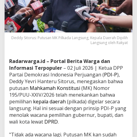
Deddy Sitorus: Putusan MK Pilkada Langsung, Kepala Daerah Dipilih
Langsung oleh Rakyat
Radarwarga.id – Portal Berita Warga dan
Informasi Terpopuler
– 02 Juli 2026 | Ketua DPP
Partai Demokrasi Indonesia Perjuangan (
PDI-P
),
Deddy Yevri Hanteru Sitorus, menegaskan bahwa
putusan
Mahkamah Konstitusi
(MK) Nomor
195/PUU-XXIV/2026 telah menekankan bahwa
pemilihan
kepala daerah
(pilkada) digelar secara
langsung. Hal ini sesuai dengan prinsip PDI-P yang
menolak wacana pemilihan gubernur, bupati, dan
wali kota lewat
DPRD
.
"Tidak ada wacana lagi. Putusan MK kan sudah