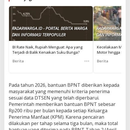
RADARWARGA.ID - PORTAL BERITA WARGA
RADARWARGA.ID -
DAN INFORMASI TERPOPULER
DAN INFORMASI T
BI Rate Naik, Rupiah Menguat: Apa yang
Kecelakaan Memba
Terjadi di Balik Kenaikan Suku Bunga?
Motor hingga Balit
•••
Berita
Berita
Pada tahun 2026, bantuan BPNT diberikan kepada
masyarakat yang memenuhi kriteria penerima
sesuai data DTSEN yang telah diperbarui.
Pemerintah memberikan bantuan BPNT sebesar
Rp200 ribu per bulan kepada setiap Keluarga
Penerima Manfaat (KPM). Karena pencairan
dilakukan per tahap selama tiga bulan, maka total
bantuan yang diterima pada BPNT Tahap 2 (April-