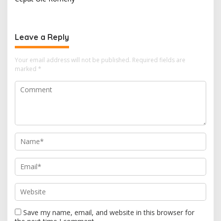
t
n
a
Leave a Reply
v
i
Your email address will not be published.
Required fields are
marked
*
g
a
t
i
o
n
Save my name, email, and website in this browser for