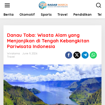
S
k
i
p
Berita
Otomotif
Sports
Travel
Pendidikan
Tekn
t
o
c
o
Danau Toba: Wisata Alam yang
n
t
Menjanjikan di Tengah Kebangkitan
e
Pariwisata Indonesia
n
t
Wiratama
June 9, 2026
Travel