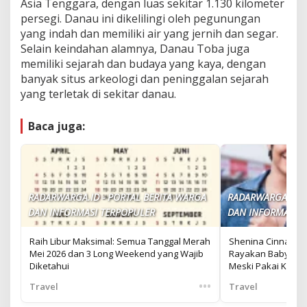
Asia Tenggara, dengan luas sekitar 1.130 kilometer
persegi. Danau ini dikelilingi oleh pegunungan
yang indah dan memiliki air yang jernih dan segar.
Selain keindahan alamnya, Danau Toba juga
memiliki sejarah dan budaya yang kaya, dengan
banyak situs arkeologi dan peninggalan sejarah
yang terletak di sekitar danau.
Baca juga:
RADARWARGA.ID - PORTAL BERITA WARGA
RADARWARGA.ID -
DAN INFORMASI TERPOPULER
DAN INFORMASI T
Raih Libur Maksimal: Semua Tanggal Merah
Shenina Cinnamon
Mei 2026 dan 3 Long Weekend yang Wajib
Rayakan Babymoon
Diketahui
Meski Pakai Kursi 
•••
Travel
Travel