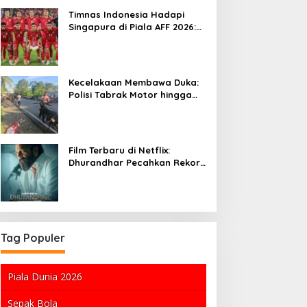
Timnas Indonesia Hadapi
Singapura di Piala AFF 2026:
Pertarungan Hidup Mati
untuk Semifinal
Kecelakaan Membawa Duka:
Polisi Tabrak Motor hingga
Balita Tewas di Bone
Film Terbaru di Netflix:
Dhurandhar Pecahkan Rekor,
Sementara Lionsgate Meraih
Keuntungan dari Film Michael
Tag Populer
Piala Dunia 2026
Sepak Bola