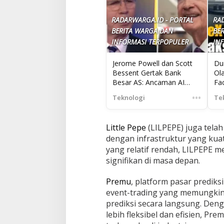
RADARWARGA.ID - PORTAL
RA
BERITA WARGA DAN
BE
INFORMASI TERPOPULER
IN
Jerome Powell dan Scott
Du
Bessent Gertak Bank
Ol
Besar AS: Ancaman AI
Fa
Mythos Mengguncang
IP
•••
Teknologi
Te
Keamanan Siber Nasional
Pa
Little Pepe
(LILPEPE) juga tela
dengan infrastruktur yang kua
yang relatif rendah, LILPEPE 
signifikan di masa depan.
Premu
, platform pasar prediks
event-trading yang memungki
prediksi secara langsung. De
lebih fleksibel dan efisien, Pr