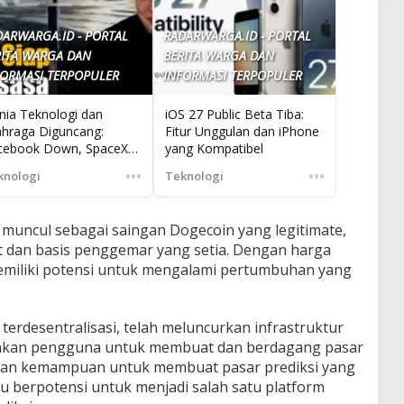
DARWARGA.ID - PORTAL
RADARWARGA.ID - PORTAL
RITA WARGA DAN
BERITA WARGA DAN
FORMASI TERPOPULER
INFORMASI TERPOPULER
nia Teknologi dan
iOS 27 Public Beta Tiba:
ahraga Diguncang:
Fitur Unggulan dan iPhone
cebook Down, SpaceX
yang Kompatibel
O, dan Penarikan
•••
•••
knologi
Teknologi
sukan NATO
h muncul sebagai saingan Dogecoin yang legitimate,
t dan basis penggemar yang setia. Dengan harga
memiliki potensi untuk mengalami pertumbuhan yang
i terdesentralisasi, telah meluncurkan infrastruktur
nkan pengguna untuk membuat dan berdagang pasar
ngan kemampuan untuk membuat pasar prediksi yang
emu berpotensi untuk menjadi salah satu platform