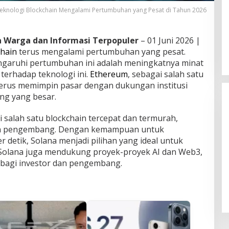
eknologi Blockchain Mengalami Pertumbuhan yang Pesat di Tahun 2026
ta Warga dan Informasi Terpopuler
– 01 Juni 2026 |
chain
terus mengalami pertumbuhan yang pesat.
ngaruhi pertumbuhan ini adalah meningkatnya minat
 terhadap teknologi ini.
Ethereum
, sebagai salah satu
 terus memimpin pasar dengan dukungan institusi
ng yang besar.
jadi salah satu blockchain tercepat dan termurah,
dan pengembang. Dengan kemampuan untuk
 detik, Solana menjadi pilihan yang ideal untuk
tu, Solana juga mendukung proyek-proyek AI dan Web3,
bagi investor dan pengembang.
Harga Emas Antam Turun Rp 29
Ribu per Gram, Ini Rincian Terbaru