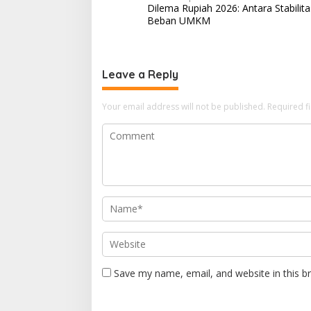
Dilema Rupiah 2026: Antara Stabilit
o
Beban UMKM
s
t
n
Leave a Reply
a
Your email address will not be published.
Required f
v
i
g
a
t
i
o
n
Save my name, email, and website in this b