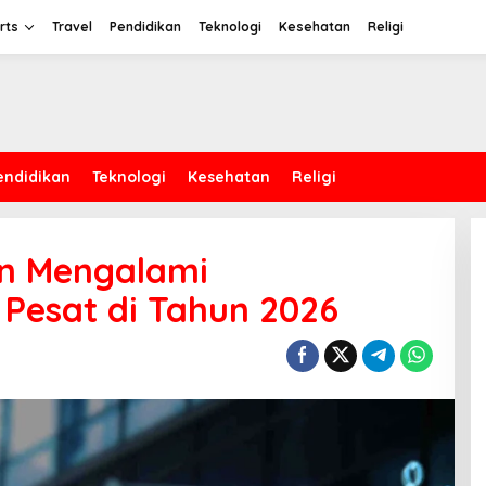
rts
Travel
Pendidikan
Teknologi
Kesehatan
Religi
endidikan
Teknologi
Kesehatan
Religi
in Mengalami
Pesat di Tahun 2026