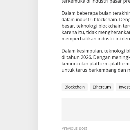
terkemuka di industri pasar pre
Dalam beberapa bulan terakhir,
dalam industri blockchain. De
besar, teknologi blockchain t
karena itu, tidak mengheranka
memperhatikan industri ini den
Dalam kesimpulan, teknologi 
di tahun 2026. Dengan meningka
kemunculan platform-platform b
untuk terus berkembang dan me
Blockchain
Ethereum
Invest
P
Previous post