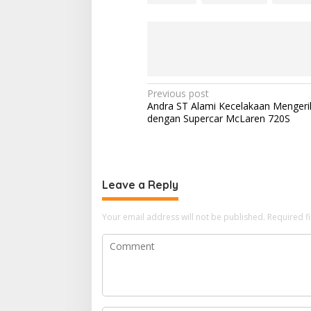
P
Previous post
Andra ST Alami Kecelakaan Mengeri
o
dengan Supercar McLaren 720S
s
t
n
Leave a Reply
a
v
Your email address will not be published.
Required f
i
g
a
t
i