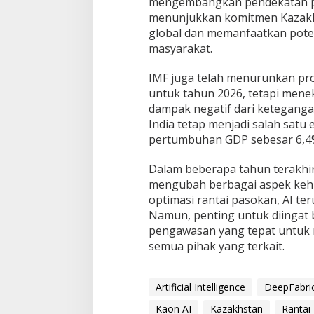
mengembangkan pendekatan pr
menunjukkan komitmen Kazakh
global dan memanfaatkan pot
masyarakat.
IMF juga telah menurunkan p
untuk tahun 2026, tetapi men
dampak negatif dari keteganga
India tetap menjadi salah satu
pertumbuhan GDP sebesar 6,4% 
Dalam beberapa tahun terakhi
mengubah berbagai aspek kehid
optimasi rantai pasokan, AI t
Namun, penting untuk diingat
pengawasan yang tepat untuk 
semua pihak yang terkait.
Artificial Intelligence
DeepFabri
Kaon AI
Kazakhstan
Rantai