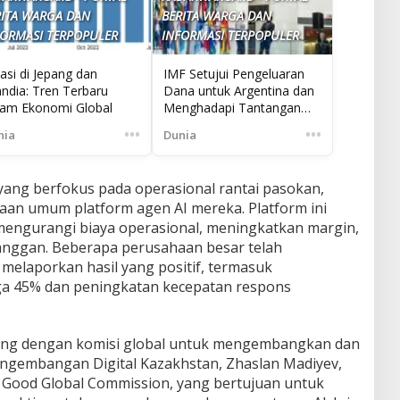
RITA WARGA DAN
BERITA WARGA DAN
FORMASI TERPOPULER
INFORMASI TERPOPULER
lasi di Jepang dan
IMF Setujui Pengeluaran
andia: Tren Terbaru
Dana untuk Argentina dan
lam Ekonomi Global
Menghadapi Tantangan
Baru
•••
•••
nia
Dunia
 yang berfokus pada operasional rantai pasokan,
an umum platform agen AI mereka. Platform ini
ngurangi biaya operasional, meningkatkan margin,
nggan. Beberapa perusahaan besar telah
melaporkan hasil yang positif, termasuk
ga 45% dan peningkatan kecepatan respons
ung dengan komisi global untuk mengembangkan dan
engembangan Digital Kazakhstan, Zhaslan Madiyev,
 Good Global Commission, yang bertujuan untuk