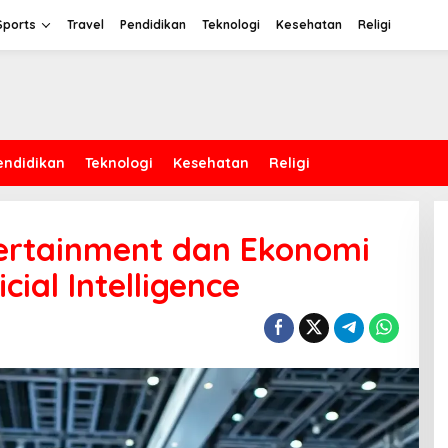
Sports
Travel
Pendidikan
Teknologi
Kesehatan
Religi
endidikan
Teknologi
Kesehatan
Religi
tertainment dan Ekonomi
cial Intelligence