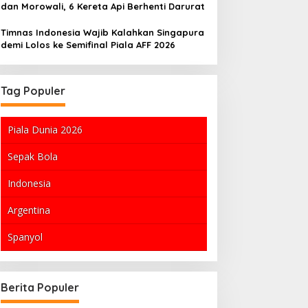
dan Morowali, 6 Kereta Api Berhenti Darurat
Timnas Indonesia Wajib Kalahkan Singapura
demi Lolos ke Semifinal Piala AFF 2026
Tag Populer
Piala Dunia 2026
Sepak Bola
Indonesia
Argentina
Spanyol
Piala AFF 2026: Timnas Indonesia
IHSG Berpeluang 
Hadapi Tantangan Berat Setelah
Cek Rekomendasi
Berita Populer
Kekalahan dari Vietnam
Agustus 2026