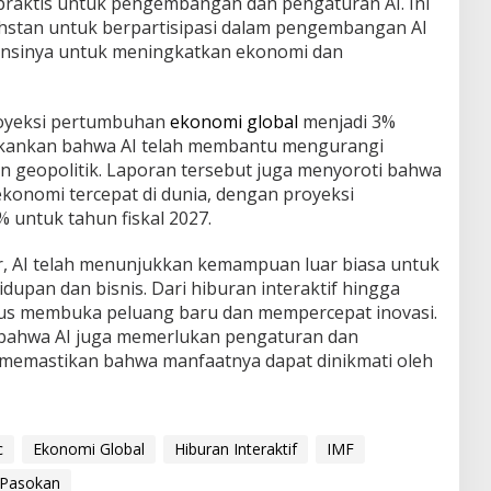
aktis untuk pengembangan dan pengaturan AI. Ini
stan untuk berpartisipasi dalam pengembangan AI
ensinya untuk meningkatkan ekonomi dan
royeksi pertumbuhan
ekonomi global
menjadi 3%
ekankan bahwa AI telah membantu mengurangi
n geopolitik. Laporan tersebut juga menyoroti bahwa
 ekonomi tercepat di dunia, dengan proyeksi
untuk tahun fiskal 2027.
r, AI telah menunjukkan kemampuan luar biasa untuk
upan dan bisnis. Dari hiburan interaktif hingga
erus membuka peluang baru dan mempercepat inovasi.
 bahwa AI juga memerlukan pengaturan dan
memastikan bahwa manfaatnya dapat dinikmati oleh
c
Ekonomi Global
Hiburan Interaktif
IMF
 Pasokan