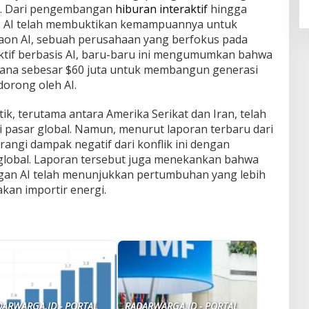
r. Dari pengembangan
hiburan interaktif
hingga
, AI telah membuktikan kemampuannya untuk
Kaon AI, sebuah perusahaan yang berfokus pada
tif berbasis AI, baru-baru ini mengumumkan bahwa
ana sebesar $60 juta untuk membangun generasi
dorong oleh AI.
itik, terutama antara Amerika Serikat dan Iran, telah
 pasar global. Namun, menurut laporan terbaru dari
angi dampak negatif dari konflik ini dengan
 global. Laporan tersebut juga menekankan bahwa
ngan AI telah menunjukkan pertumbuhan yang lebih
an importir energi.
DARWARGA.ID - PORTAL
RADARWARGA.ID - PORTAL