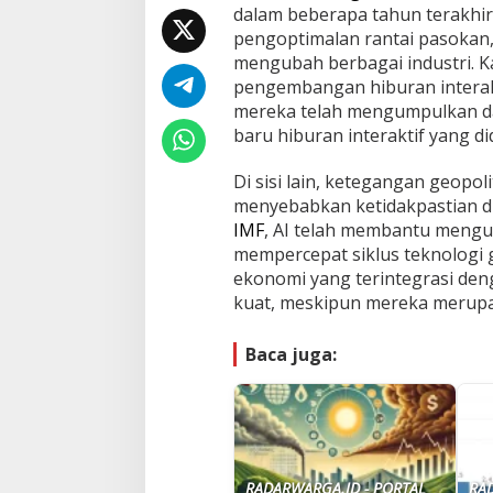
dalam beberapa tahun terakhi
pengoptimalan rantai pasokan
mengubah berbagai industri. 
pengembangan hiburan interak
mereka telah mengumpulkan d
baru hiburan interaktif yang di
Di sisi lain, ketegangan geopol
menyebabkan ketidakpastian di
IMF
, AI telah membantu mengur
mempercepat siklus teknologi
ekonomi yang terintegrasi de
kuat, meskipun mereka merupak
Baca juga:
RADARWARGA.ID - PORTAL
RA