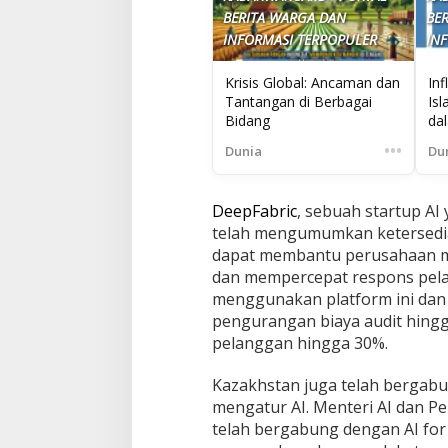
BERITA WARGA DAN
BE
INFORMASI TERPOPULER
IN
Krisis Global: Ancaman dan
Inf
Tantangan di Berbagai
Isl
Bidang
da
•••
Dunia
Du
DeepFabric
, sebuah startup AI
telah mengumumkan ketersedia
dapat membantu perusahaan me
dan mempercepat respons pela
menggunakan platform ini dan 
pengurangan biaya audit hing
pelanggan hingga 30%.
Kazakhstan juga telah bergab
mengatur AI. Menteri AI dan P
telah bergabung dengan AI for