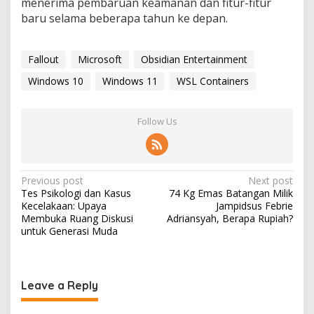
menerima pembaruan keamanan dan fitur-fitur
baru selama beberapa tahun ke depan.
Fallout
Microsoft
Obsidian Entertainment
Windows 10
Windows 11
WSL Containers
Follow Us
P
Previous post
Next post
Tes Psikologi dan Kasus
74 Kg Emas Batangan Milik
o
Kecelakaan: Upaya
Jampidsus Febrie
s
Membuka Ruang Diskusi
Adriansyah, Berapa Rupiah?
untuk Generasi Muda
t
n
a
Leave a Reply
v