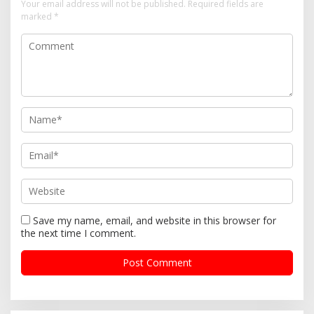
i
Your email address will not be published.
Required fields are
marked
*
g
a
t
i
o
n
Save my name, email, and website in this browser for
the next time I comment.