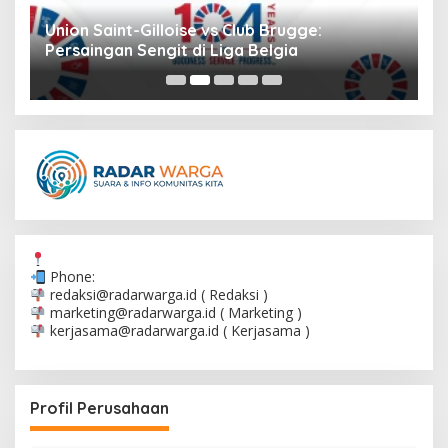
Union Saint-Gilloise vs Club Brugge:
Persaingan Sengit di Liga Belgia
Phone:
redaksi@radarwarga.id
( Redaksi )
marketing@radarwarga.id
( Marketing )
kerjasama@radarwarga.id
( Kerjasama )
Profil Perusahaan