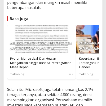
pengembangan dan mungkin masih memiliki
beberapa masalah.
Baca juga:
RADARWARGA.ID - PORTAL BERITA WARGA
RADARWARGA.ID -
DAN INFORMASI TERPOPULER
DAN INFORMASI T
Python Mengglobal: Dari Hewan
Kecerdasan Buat
Mengancam hingga Bahasa Pemrograman
Tantangan Lingku
Masa Depan
Gender
•••
Teknologi
Teknologi
Selain itu, Microsoft juga telah memangkas 2,1%
tenaga kerjanya, atau sekitar 4.800 orang, demi
merampingkan organisasi. Perusahaan memilih
investasi pada kecerdasan buatan (AI), dan