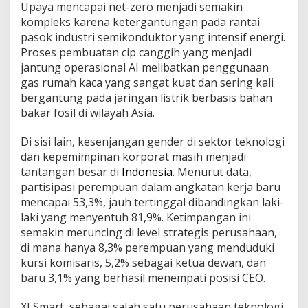
Upaya mencapai net-zero menjadi semakin
kompleks karena ketergantungan pada rantai
pasok industri semikonduktor yang intensif energi.
Proses pembuatan cip canggih yang menjadi
jantung operasional AI melibatkan penggunaan
gas rumah kaca yang sangat kuat dan sering kali
bergantung pada jaringan listrik berbasis bahan
bakar fosil di wilayah Asia.
Di sisi lain, kesenjangan gender di sektor teknologi
dan kepemimpinan korporat masih menjadi
tantangan besar di
Indonesia
. Menurut data,
partisipasi perempuan dalam angkatan kerja baru
mencapai 53,3%, jauh tertinggal dibandingkan laki-
laki yang menyentuh 81,9%. Ketimpangan ini
semakin meruncing di level strategis perusahaan,
di mana hanya 8,3% perempuan yang menduduki
kursi komisaris, 5,2% sebagai ketua dewan, dan
baru 3,1% yang berhasil menempati posisi CEO.
XLSmart, sebagai salah satu perusahaan teknologi,