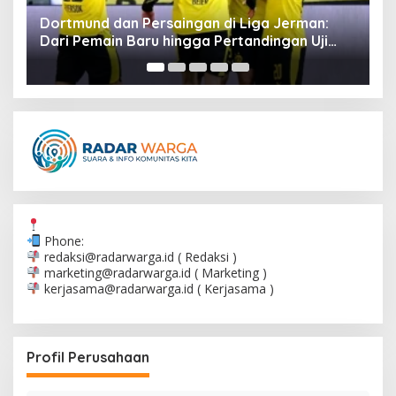
Sinopsis Chaos Walking: Petualangan
J
Mengerikan di Planet Asing
A
S
Phone:
redaksi@radarwarga.id
( Redaksi )
marketing@radarwarga.id
( Marketing )
kerjasama@radarwarga.id
( Kerjasama )
Profil Perusahaan