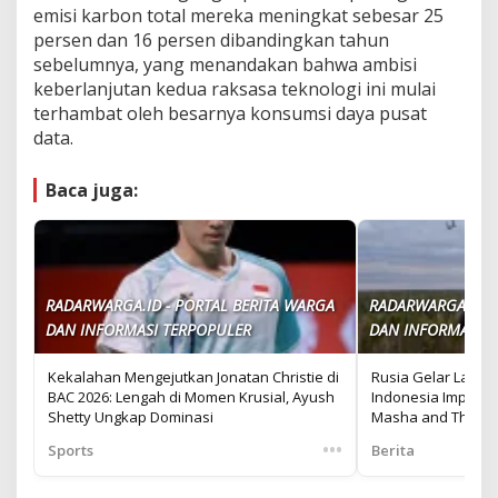
emisi karbon total mereka meningkat sebesar 25
persen dan 16 persen dibandingkan tahun
sebelumnya, yang menandakan bahwa ambisi
keberlanjutan kedua raksasa teknologi ini mulai
terhambat oleh besarnya konsumsi daya pusat
data.
Baca juga:
RADARWARGA.ID - PORTAL BERITA WARGA
RADARWARGA.ID -
DAN INFORMASI TERPOPULER
DAN INFORMASI T
Kekalahan Mengejutkan Jonatan Christie di
Rusia Gelar Latiha
BAC 2026: Lengah di Momen Krusial, Ayush
Indonesia Impor M
Shetty Ungkap Dominasi
Masha and The Be
•••
Sports
Berita