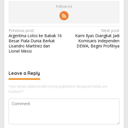
Follow Us
P
Previous post
Next post
Argentina Lolos ke Babak 16
Karni Ilyas Diangkat Jadi
o
Besar Piala Dunia Berkat
Komisaris Independen
s
Lisandro Martínez dan
DEWA, Begini Profilnya
Lionel Messi
t
n
a
Leave a Reply
v
i
Your email address will not be published.
Required fields are
marked
*
g
a
t
i
o