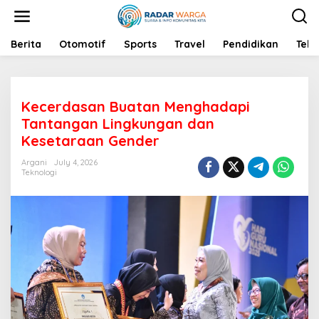
S
k
i
p
Berita
Otomotif
Sports
Travel
Pendidikan
Tekn
t
o
c
o
Kecerdasan Buatan Menghadapi
n
t
Tantangan Lingkungan dan
e
Kesetaraan Gender
n
t
Argani
July 4, 2026
Teknologi