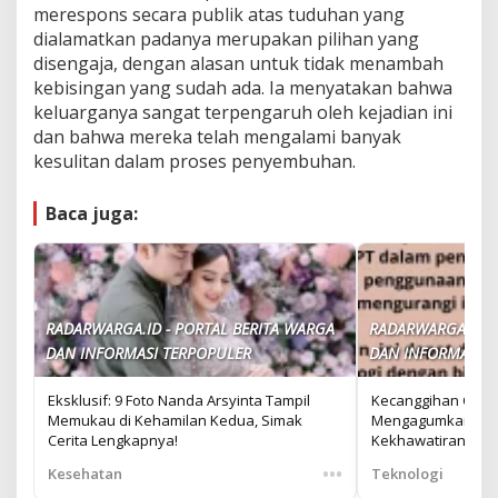
merespons secara publik atas tuduhan yang
dialamatkan padanya merupakan pilihan yang
disengaja, dengan alasan untuk tidak menambah
kebisingan yang sudah ada. Ia menyatakan bahwa
keluarganya sangat terpengaruh oleh kejadian ini
dan bahwa mereka telah mengalami banyak
kesulitan dalam proses penyembuhan.
Baca juga:
RADARWARGA.ID - PORTAL BERITA WARGA
RADARWARGA.ID -
DAN INFORMASI TERPOPULER
DAN INFORMASI T
Eksklusif: 9 Foto Nanda Arsyinta Tampil
Kecanggihan Chat
Memukau di Kehamilan Kedua, Simak
Mengagumkan, Na
Cerita Lengkapnya!
Kekhawatiran
•••
Kesehatan
Teknologi