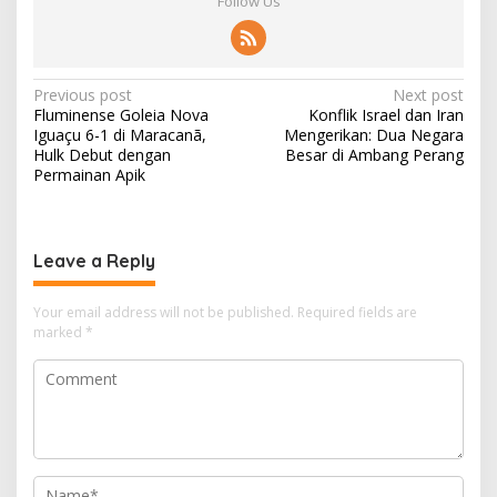
Follow Us
P
Previous post
Next post
Fluminense Goleia Nova
Konflik Israel dan Iran
o
Iguaçu 6-1 di Maracanã,
Mengerikan: Dua Negara
s
Hulk Debut dengan
Besar di Ambang Perang
Permainan Apik
t
n
a
Leave a Reply
v
i
Your email address will not be published.
Required fields are
marked
*
g
a
t
i
o