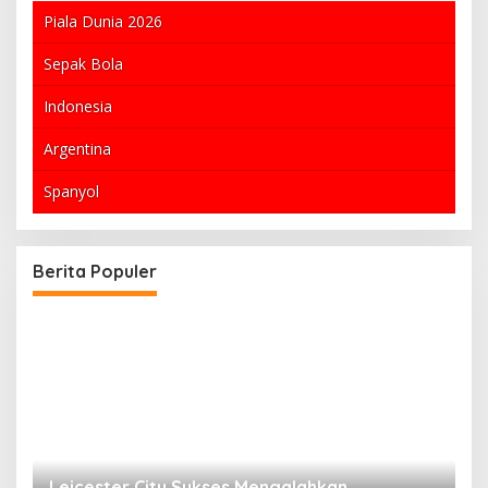
Piala Dunia 2026
Sepak Bola
Indonesia
Argentina
Spanyol
Berita Populer
Leicester City Sukses Mengalahkan
N