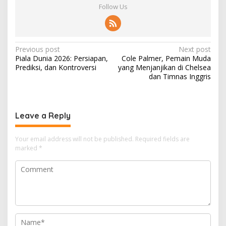
Follow Us
P
Previous post
Next post
Piala Dunia 2026: Persiapan,
Cole Palmer, Pemain Muda
o
Prediksi, dan Kontroversi
yang Menjanjikan di Chelsea
s
dan Timnas Inggris
t
n
Leave a Reply
a
v
Your email address will not be published.
Required fields are
i
marked
*
g
a
t
i
o