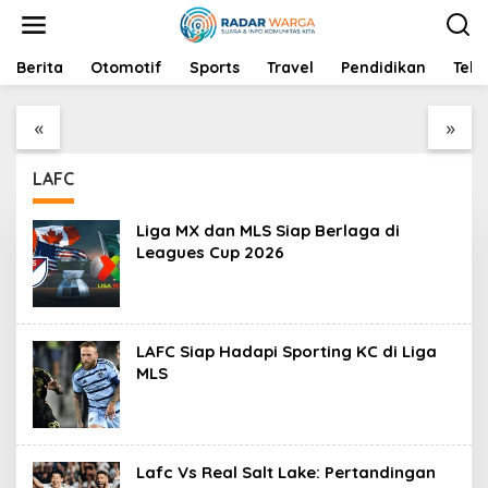
S
k
i
p
Berita
Myanmar vs Malaysia:
Otomotif
Sports
Direktorat Jenderal
Travel
Pendidikan
Tekn
t
Dinamika Hubungan
Pajak Tunjukkan
o
Internasional dan Isu-
Komitmen dalam
«
»
c
Isu Terkini
Penegakan Hukum dan
o
Pengelolaan Pajak
n
LAFC
t
e
n
Liga MX dan MLS Siap Berlaga di
t
Leagues Cup 2026
LAFC Siap Hadapi Sporting KC di Liga
MLS
Lafc Vs Real Salt Lake: Pertandingan