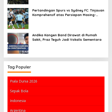
Pertandingan Spurs vs Sydney FC: Tinjauan
Komprehensif atas Persiapan Masing-
Masing Tim
Andika Kangen Band Dirawat di Rumah
Sakit, Praz Teguh Jadi Vokalis Sementara
Tag Populer
Piala Dunia 2026
Sepak Bola
Indonesia
Argentina