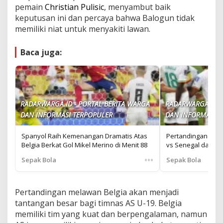
pemain
Christian Pulisic
, menyambut baik
keputusan ini dan percaya bahwa Balogun tidak
memiliki niat untuk menyakiti lawan.
Baca juga:
RADARWARGA.ID - PORTAL BERITA WARGA
RADARWARGA.ID -
DAN INFORMASI TERPOPULER
DAN INFORMASI T
Spanyol Raih Kemenangan Dramatis Atas
Pertandingan Sengi
Belgia Berkat Gol Mikel Merino di Menit 88
vs Senegal dan Ko
•••
Sepak Bola
Sepak Bola
Pertandingan melawan Belgia akan menjadi
tantangan besar bagi timnas AS U-19. Belgia
memiliki tim yang kuat dan berpengalaman, namun