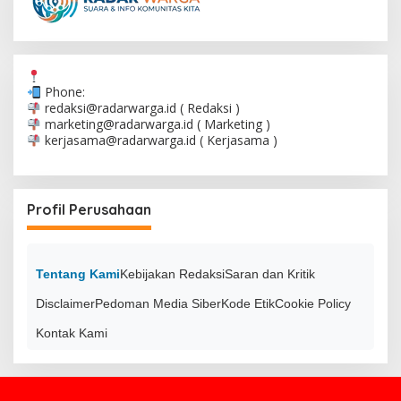
Phone:
redaksi@radarwarga.id
( Redaksi )
marketing@radarwarga.id
( Marketing )
kerjasama@radarwarga.id
( Kerjasama )
Profil Perusahaan
Tentang Kami
Kebijakan Redaksi
Saran dan Kritik
Disclaimer
Pedoman Media Siber
Kode Etik
Cookie Policy
Kontak Kami