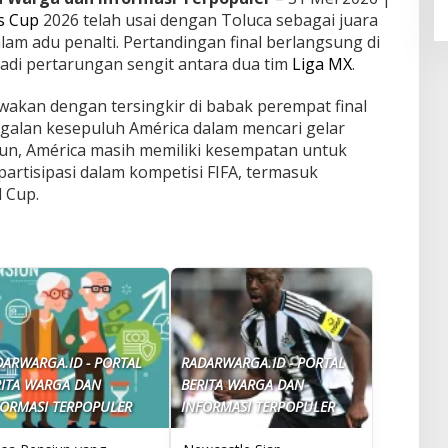
s Cup
2026 telah usai dengan Toluca sebagai juara
am adu penalti. Pertandingan final berlangsung di
jadi pertarungan sengit antara dua tim
Liga MX
.
akan dengan tersingkir di babak perempat final
gagalan kesepuluh América dalam mencari gelar
n, América masih memiliki kesempatan untuk
artisipasi dalam kompetisi FIFA, termasuk
 Cup.
DARWARGA.ID - PORTAL
RADARWARGA.ID - PORTAL
RITA WARGA DAN
BERITA WARGA DAN
FORMASI TERPOPULER
INFORMASI TERPOPULER