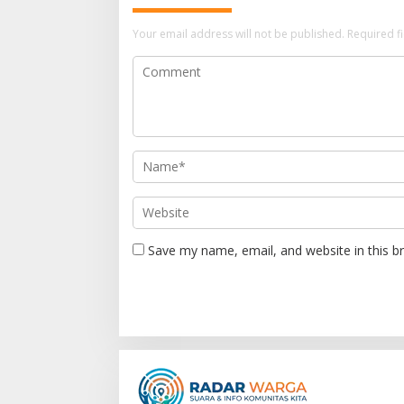
a
Your email address will not be published.
Required f
v
i
g
a
t
i
o
n
Save my name, email, and website in this b