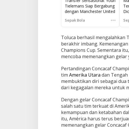
Transfer Sensasional: Youri
Ma
Tielemans Siap Bergabung
Te
dengan Manchester United
Di
•••
Sepak Bola
Se
Toluca berhasil mengalahkan T
berakhir imbang. Kemenangan i
Champions Cup. Sementara itu,
mencoba memenangkan gelar ya
Pertandingan Concacaf Champ
tim
Amerika Utara
dan Tengah
membuktikan diri sebagai dua t
dari kegagalan mereka untuk m
Dengan gelar Concacaf Champio
salah satu tim terkuat di Ame
kemampuan dan ketabahan dal
itu, América harus terus berj
memenangkan gelar Concacaf Ch