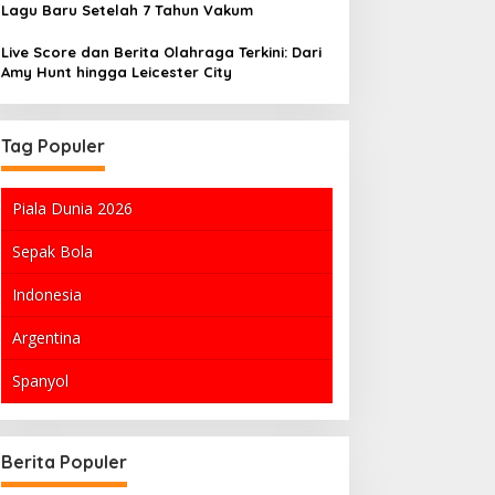
Lagu Baru Setelah 7 Tahun Vakum
Live Score dan Berita Olahraga Terkini: Dari
Amy Hunt hingga Leicester City
Tag Populer
Piala Dunia 2026
Sepak Bola
Indonesia
Argentina
Spanyol
ekrutan
Antoine Griezmann Membawa
Pabrik
nior
Orlando City Meraih Kemenangan
Capai 4
Berita Populer
Besar di Leagues Cup
Bidik 
2026