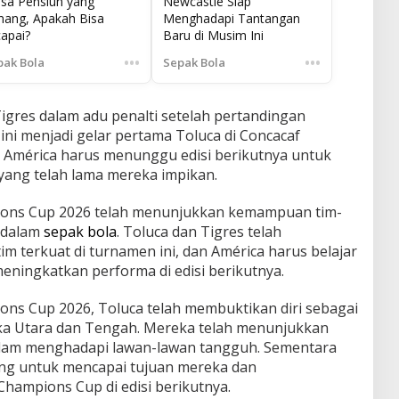
sa Pensiun yang
Newcastle Siap
nang, Apakah Bisa
Menghadapi Tantangan
capai?
Baru di Musim Ini
•••
•••
pak Bola
Sepak Bola
igres dalam adu penalti setelah pertandingan
ni menjadi gelar pertama Toluca di Concacaf
 América harus menunggu edisi berikutnya untuk
ng telah lama mereka impikan.
ions Cup 2026 telah menunjukkan kemampuan tim-
 dalam
sepak bola
. Toluca dan Tigres telah
im terkuat di turnamen ini, dan América harus belajar
eningkatkan performa di edisi berikutnya.
ns Cup 2026, Toluca telah membuktikan diri sebagai
rika Utara dan Tengah. Mereka telah menunjukkan
am menghadapi lawan-lawan tangguh. Sementara
uang untuk mencapai tujuan mereka dan
ampions Cup di edisi berikutnya.