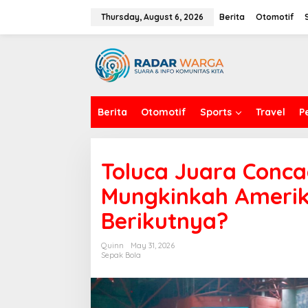
S
k
Thursday, August 6, 2026
Berita
Otomotif
i
p
t
o
c
o
n
Berita
Otomotif
Sports
Travel
P
t
e
n
t
Toluca Juara Conca
Mungkinkah Amerik
Berikutnya?
Quinn
May 31, 2026
Sepak Bola