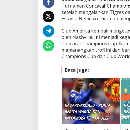
Turnamen
Concacaf Champion
setelah mengalahkan Tigres dal
Estadio Nemesio Díez dan men
Club América
kembali mengecew
oleh Nashville. Ini menjadi ke
Concacaf Champions Cup. Namu
memenangkan trofi ini dan berp
Champions Cup dan Club World
Baca juga:
RADARWARGA.ID - PORTAL
RA
BERITA WARGA DAN
BE
INFORMASI TERPOPULER
IN