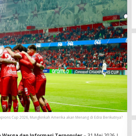
Real Madrid Rampung Per
pions Cup 2026, Mungkinkah Amerika akan Menang di Edisi Berikutnya?
Yan Diomande, Vinicius Ju
Terancam Didepak?
ta Warga dan Informasi Terpopuler
– 31 Mei 2026 |