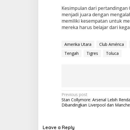
Kesimpulan dari pertandingan 
menjadi juara dengan mengalah
memiliki kesempatan untuk meme
mereka harus belajar dari keg
Amerika Utara
Club América
Tengah
Tigres
Toluca
P
Previous post
Stan Collymore: Arsenal Lebih Rend
o
Dibandingkan Liverpool dan Manche
s
t
n
Leave a Reply