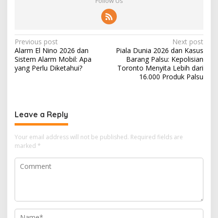
Follow Us
P
Previous post
Next post
Alarm El Nino 2026 dan
Piala Dunia 2026 dan Kasus
o
Sistem Alarm Mobil: Apa
Barang Palsu: Kepolisian
s
yang Perlu Diketahui?
Toronto Menyita Lebih dari
16.000 Produk Palsu
t
n
a
Leave a Reply
v
i
Your email address will not be published.
Required fields are
marked
*
g
a
t
i
o