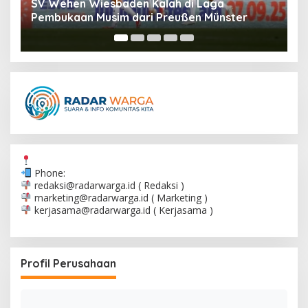
Samuele Ricci Dijual, Milan Incar Pemain Baru
B
untuk Mengisi Slot Midfielder
M
P
Phone:
redaksi@radarwarga.id
( Redaksi )
marketing@radarwarga.id
( Marketing )
kerjasama@radarwarga.id
( Kerjasama )
Profil Perusahaan