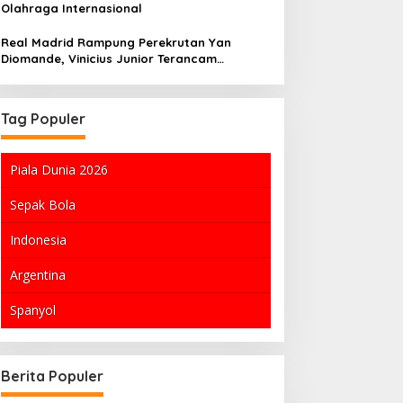
Olahraga Internasional
Real Madrid Rampung Perekrutan Yan
Diomande, Vinicius Junior Terancam
Didepak?
Tag Populer
Piala Dunia 2026
Sepak Bola
Indonesia
Argentina
Spanyol
Transfer Pemain Bola: Vinicius Jr
Susi Pudjiastuti
ke Arsenal Mengalami Hambatan,
Dalam Duka: Men
Berita Populer
Sementara Manchester United
Kaiser
Siap untuk Menawar £60 Juta