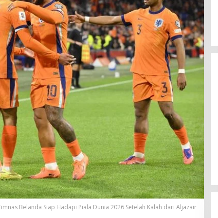
Gunung Harta dan Piramid
Bondowoso: Dua Kisah
Menegangkan
Timnas Belanda Siap Hadapi Piala Dunia 2026 Setelah Kalah dari Aljazair