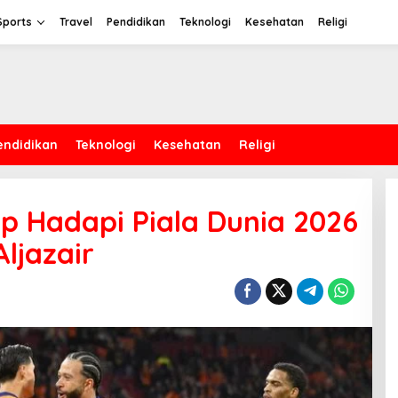
Sports
Travel
Pendidikan
Teknologi
Kesehatan
Religi
endidikan
Teknologi
Kesehatan
Religi
p Hadapi Piala Dunia 2026
Aljazair