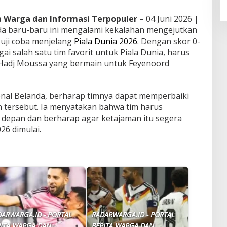
ta Warga dan Informasi Terpopuler
– 04 Juni 2026 |
da baru-baru ini mengalami kekalahan mengejutkan
uji coba menjelang
Piala Dunia 2026
. Dengan skor 0-
ai salah satu tim favorit untuk Piala Dunia, harus
 Hadj Moussa yang bermain untuk Feyenoord
sional Belanda, berharap timnya dapat memperbaiki
 tersebut. Ia menyatakan bahwa tim harus
i depan dan berharap agar ketajaman itu segera
26 dimulai.
DARWARGA.ID - PORTAL
RADARWARGA.ID - PORTAL
RITA WARGA DAN
BERITA WARGA DAN