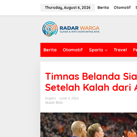
S
k
Thursday, August 6, 2026
Berita
Otomotif
i
p
t
o
c
o
n
Berita
Otomotif
Sports
Travel
P
t
e
n
t
Timnas Belanda Sia
Setelah Kalah dari 
Argani
June 4, 2026
Sepak Bola