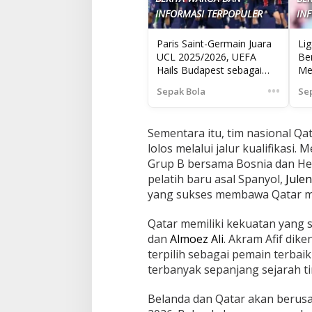
INFORMASI TERPOPULER
IN
Paris Saint-Germain Juara
Li
UCL 2025/2026, UEFA
Ber
Hails Budapest sebagai
Me
Tuan Rumah UCL Final
Ca
•••
Sepak Bola
Se
Sementara itu, tim nasional Qat
lolos melalui jalur kualifikasi
Grup B bersama Bosnia dan Her
pelatih baru asal Spanyol,
Jule
yang sukses membawa Qatar men
Qatar memiliki kekuatan yang 
dan
Almoez Ali
. Akram Afif dik
terpilih sebagai pemain terbai
terbanyak sepanjang sejarah ti
Belanda dan Qatar akan berusa