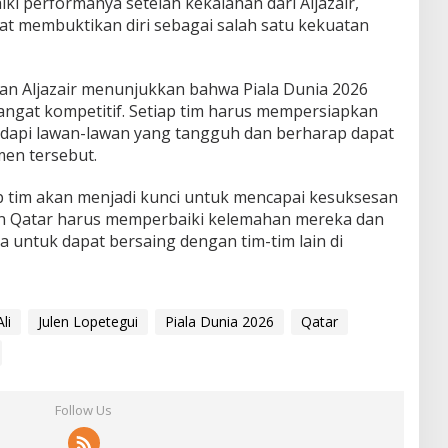
i performanya setelah kekalahan dari Aljazair,
t membuktikan diri sebagai salah satu kekuatan
an Aljazair menunjukkan bahwa Piala Dunia 2026
ngat kompetitif. Setiap tim harus mempersiapkan
adapi lawan-lawan yang tangguh dan berharap dapat
en tersebut.
 tim akan menjadi kunci untuk mencapai kesuksesan
dan Qatar harus memperbaiki kelemahan mereka dan
untuk dapat bersaing dengan tim-tim lain di
li
Julen Lopetegui
Piala Dunia 2026
Qatar
Follow Us