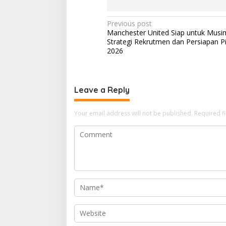
P
Previous post
Manchester United Siap untuk Musi
o
Strategi Rekrutmen dan Persiapan P
s
2026
t
n
Leave a Reply
a
v
Your email address will not be published.
Required f
i
g
a
t
i
o
n