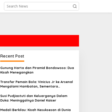
Recent Post
Gunung Harta dan Piramid Bondowoso: Dua
Kisah Menegangkan
Transfer Pemain Bola: Vinicius Jr ke Arsenal
Mengalami Hambatan, Sementara
Manchester United Siap untuk Menawar £60
Juta
Susi Pudjiastuti dan Keluarganya Dalam
Duka: Meninggalnya Daniel Kaiser
Medali Berkilau: Kisah Kesuksesan di Dunia