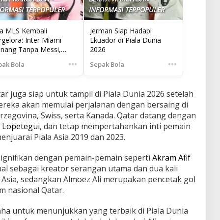
FORMASI TERPOPULER
INFORMASI TERPOPULER
ga MLS Kembali
Jerman Siap Hadapi
gelora: Inter Miami
Ekuador di Piala Dunia
nang Tanpa Messi,
2026
semiro Tampil Perdana
•••
•••
pak Bola
Sepak Bola
ar juga siap untuk tampil di Piala Dunia 2026 setelah
. Mereka akan memulai perjalanan dengan bersaing di
zegovina, Swiss, serta Kanada. Qatar datang dengan
n Lopetegui
, dan tetap mempertahankan inti pemain
juarai Piala Asia 2019 dan 2023.
signifikan dengan pemain-pemain seperti
Akram Afif
enal sebagai kreator serangan utama dan dua kali
k Asia, sedangkan Almoez Ali merupakan pencetak gol
m nasional Qatar.
ha untuk menunjukkan yang terbaik di Piala Dunia