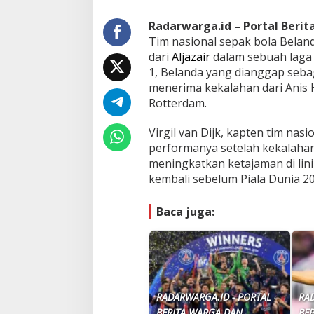
Radarwarga.id – Portal Beri
Tim nasional sepak bola Belan
dari
Aljazair
dalam sebuah laga 
1, Belanda yang dianggap sebag
menerima kekalahan dari Anis
Rotterdam.
Virgil van Dijk, kapten tim na
performanya setelah kekalahan
meningkatkan ketajaman di lin
kembali sebelum Piala Dunia 20
Baca juga:
RADARWARGA.ID - PORTAL
RA
BERITA WARGA DAN
BE