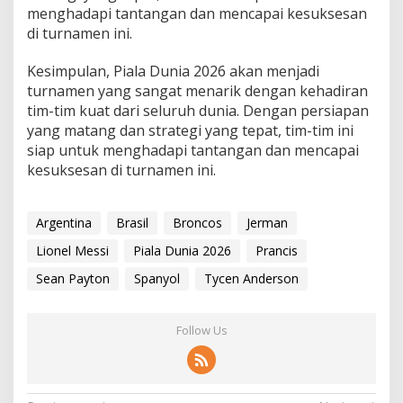
menghadapi tantangan dan mencapai kesuksesan
di turnamen ini.
Kesimpulan, Piala Dunia 2026 akan menjadi
turnamen yang sangat menarik dengan kehadiran
tim-tim kuat dari seluruh dunia. Dengan persiapan
yang matang dan strategi yang tepat, tim-tim ini
siap untuk menghadapi tantangan dan mencapai
kesuksesan di turnamen ini.
Argentina
Brasil
Broncos
Jerman
Lionel Messi
Piala Dunia 2026
Prancis
Sean Payton
Spanyol
Tycen Anderson
Follow Us