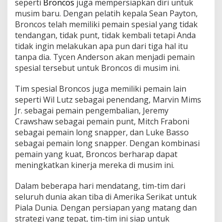
seperti
Broncos
juga mempersiapkan diri untuk
musim baru. Dengan pelatih kepala Sean Payton,
Broncos telah memiliki pemain spesial yang tidak
tendangan, tidak punt, tidak kembali tetapi Anda
tidak ingin melakukan apa pun dari tiga hal itu
tanpa dia. Tycen Anderson akan menjadi pemain
spesial tersebut untuk Broncos di musim ini.
Tim spesial Broncos juga memiliki pemain lain
seperti Wil Lutz sebagai penendang, Marvin Mims
Jr. sebagai pemain pengembalian, Jeremy
Crawshaw sebagai pemain punt, Mitch Fraboni
sebagai pemain long snapper, dan Luke Basso
sebagai pemain long snapper. Dengan kombinasi
pemain yang kuat, Broncos berharap dapat
meningkatkan kinerja mereka di musim ini.
Dalam beberapa hari mendatang, tim-tim dari
seluruh dunia akan tiba di Amerika Serikat untuk
Piala Dunia. Dengan persiapan yang matang dan
strategi yang tepat, tim-tim ini siap untuk