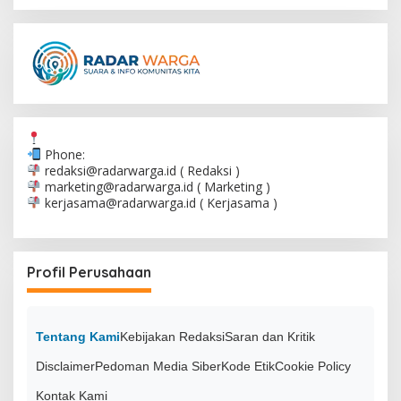
Phone:
redaksi@radarwarga.id
( Redaksi )
marketing@radarwarga.id
( Marketing )
kerjasama@radarwarga.id
( Kerjasama )
Profil Perusahaan
Tentang Kami
Kebijakan Redaksi
Saran dan Kritik
Disclaimer
Pedoman Media Siber
Kode Etik
Cookie Policy
Kontak Kami