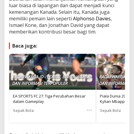
luar biasa di lapangan dan dapat menjadi kunci
kemenangan Kanada. Selain itu, Kanada juga
memiliki pemain lain seperti
Alphonso Davies
,
Ismael Kone, dan Jonathan David yang dapat
memberikan kontribusi besar bagi tim.
Baca juga:
RADARWARGA.ID - PORTAL BERITA WARGA
RADARWARGA.ID -
DAN INFORMASI TERPOPULER
DAN INFORMASI T
EA SPORTS FC 27: Tiga Perubahan Besar
Piala Dunia 2026: 
dalam Gameplay
Kylian Mbappe Pe
•••
Sepak Bola
Sepak Bola