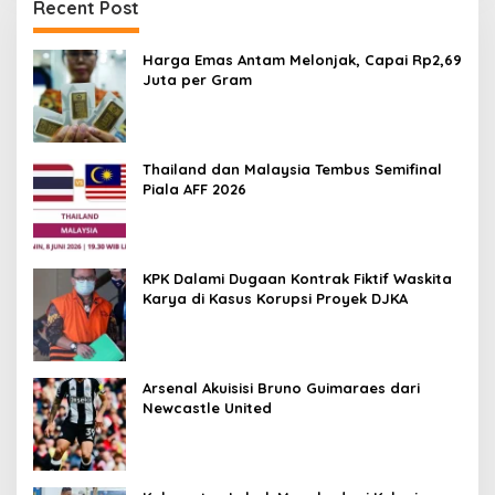
Recent Post
Harga Emas Antam Melonjak, Capai Rp2,69
Juta per Gram
Thailand dan Malaysia Tembus Semifinal
Piala AFF 2026
KPK Dalami Dugaan Kontrak Fiktif Waskita
Karya di Kasus Korupsi Proyek DJKA
Arsenal Akuisisi Bruno Guimaraes dari
Newcastle United