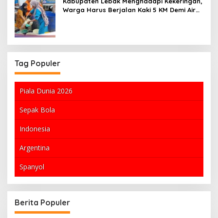
Kabupaten Lebak Menghadapi Kekeringan,
Warga Harus Berjalan Kaki 5 KM Demi Air
Bersih
Tag Populer
Piala Dunia 2026
Sepak Bola
Indonesia
Argentina
Spanyol
Berita Populer