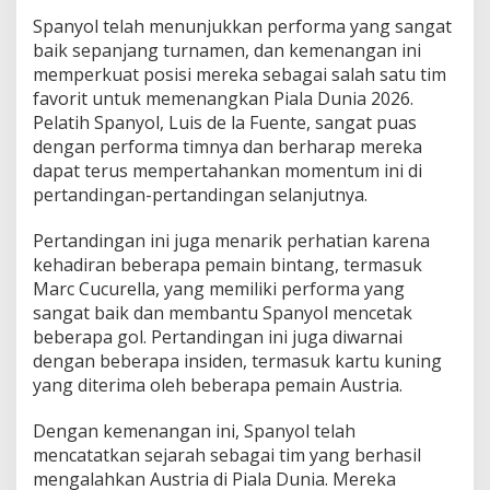
Spanyol telah menunjukkan performa yang sangat
baik sepanjang turnamen, dan kemenangan ini
memperkuat posisi mereka sebagai salah satu tim
favorit untuk memenangkan Piala Dunia 2026.
Pelatih Spanyol, Luis de la Fuente, sangat puas
dengan performa timnya dan berharap mereka
dapat terus mempertahankan momentum ini di
pertandingan-pertandingan selanjutnya.
Pertandingan ini juga menarik perhatian karena
kehadiran beberapa pemain bintang, termasuk
Marc Cucurella, yang memiliki performa yang
sangat baik dan membantu Spanyol mencetak
beberapa gol. Pertandingan ini juga diwarnai
dengan beberapa insiden, termasuk kartu kuning
yang diterima oleh beberapa pemain Austria.
Dengan kemenangan ini, Spanyol telah
mencatatkan sejarah sebagai tim yang berhasil
mengalahkan Austria di Piala Dunia. Mereka