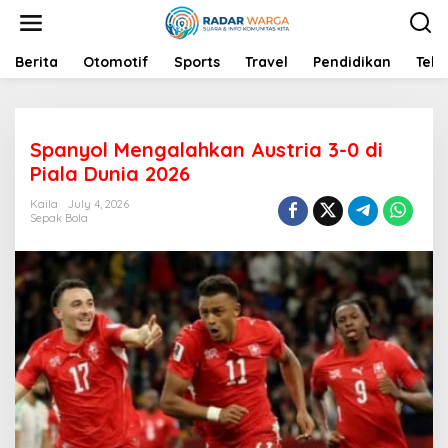
S
k
i
p
Berita
Otomotif
Sports
Travel
Pendidikan
Tekn
t
o
c
o
Spanyol Mengalahkan Austria 3-0 di
n
t
Piala Dunia 2026
e
n
Kaila
July 4, 2026
Sepak Bola
t