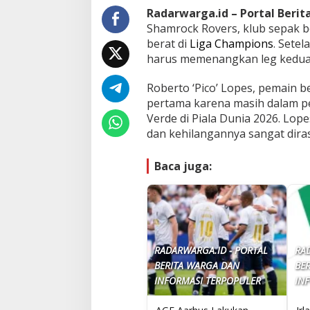
Radarwarga.id – Portal Beri
Shamrock Rovers, klub sepak b
berat di
Liga Champions
. Setel
harus memenangkan leg kedua 
Roberto ‘Pico’ Lopes, pemain b
pertama karena masih dalam pe
Verde di Piala Dunia 2026. Lo
dan kehilangannya sangat diras
Baca juga:
RADARWARGA.ID - PORTAL
RA
BERITA WARGA DAN
BE
INFORMASI TERPOPULER
IN