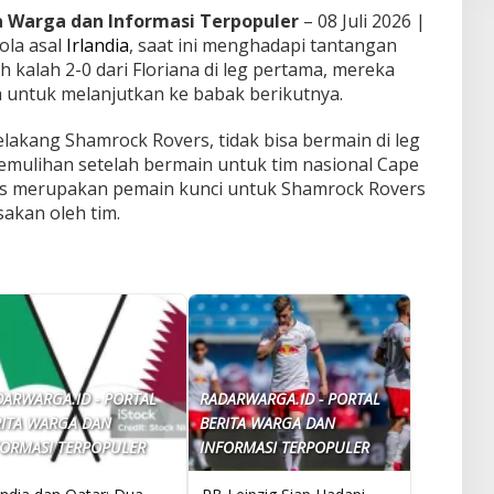
ta Warga dan Informasi Terpopuler
– 08 Juli 2026 |
ola asal
Irlandia
, saat ini menghadapi tantangan
ah kalah 2-0 dari Floriana di leg pertama, mereka
untuk melanjutkan ke babak berikutnya.
elakang Shamrock Rovers, tidak bisa bermain di leg
mulihan setelah bermain untuk tim nasional Cape
pes merupakan pemain kunci untuk Shamrock Rovers
akan oleh tim.
DARWARGA.ID - PORTAL
RADARWARGA.ID - PORTAL
RITA WARGA DAN
BERITA WARGA DAN
FORMASI TERPOPULER
INFORMASI TERPOPULER