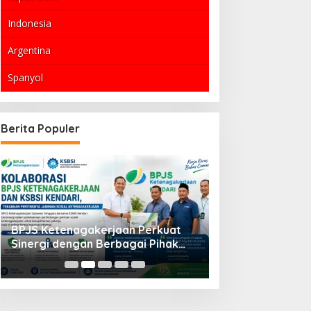
Indonesia
Argentina
Spanyol
Berita Populer
BPJS Ketenagakerjaan Perkuat
Gerhana Matahari
Sinergi dengan Berbagai Pihak
2026: Fenomena
untuk Perlindungan Jaminan Sosial
Mengagumkan