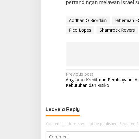
pertandingan melawan Israel se
Aodhán Ó Ríordáin
Hibernian F
Pico Lopes
Shamrock Rovers
P
Previous post
Angsuran Kredit dan Pembiayaan: A
o
Kebutuhan dan Risiko
s
t
n
Leave a Reply
a
Your email address will not be published.
Required f
v
i