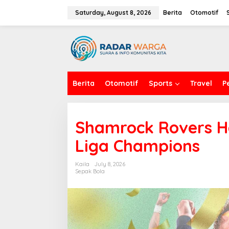
S
k
Saturday, August 8, 2026
Berita
Otomotif
i
p
t
o
c
o
n
Berita
Otomotif
Sports
Travel
P
t
e
n
t
Shamrock Rovers H
Liga Champions
Kaila
July 8, 2026
Sepak Bola