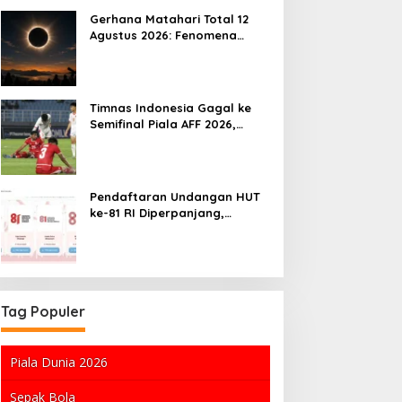
Gerhana Matahari Total 12
Agustus 2026: Fenomena
Langka yang Mengagumkan
Timnas Indonesia Gagal ke
Semifinal Piala AFF 2026,
Media Vietnam Soroti Rekor
Buruk
Pendaftaran Undangan HUT
ke-81 RI Diperpanjang,
Kesempatan Terakhir untuk
Menghadiri Upacara di Istana
Merdeka
Tag Populer
Piala Dunia 2026
Sepak Bola