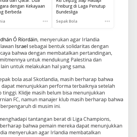
andia dan Qatar: Dua
RB Leipzig Siap Hadapi
gara dengan Kekayaan
Freiburg di Laga Penutup
ng Berbeda
Bundesliga
•••
•••
nia
Sepak Bola
dhán Ó Ríordáin
, menyerukan agar Irlandia
elawan
Israel
sebagai bentuk solidaritas dengan
percaya bahwa dengan membatalkan pertandingan,
omitmennya untuk mendukung Palestina dan
ain untuk melakukan hal yang sama.
sepak bola asal Skotlandia, masih berharap bahwa
e, dapat menunjukkan performa terbaiknya setelah
 tinggi. Klidje masih belum bisa menunjukkan
rnian FC, namun manajer klub masih berharap bahwa
 berpengaruh di musim ini.
menghadapi tantangan berat di Liga Champions,
h berharap bahwa pemain mereka dapat menunjukkan
ndia menyerukan agar Irlandia membatalkan