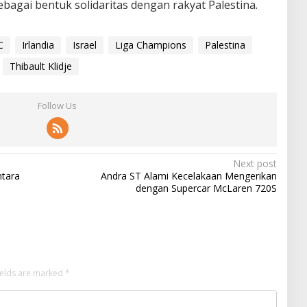
bagai bentuk solidaritas dengan rakyat Palestina.
C
Irlandia
Israel
Liga Champions
Palestina
Thibault Klidje
Follow Us
Next post
ntara
Andra ST Alami Kecelakaan Mengerikan
dengan Supercar McLaren 720S
ields are marked
*