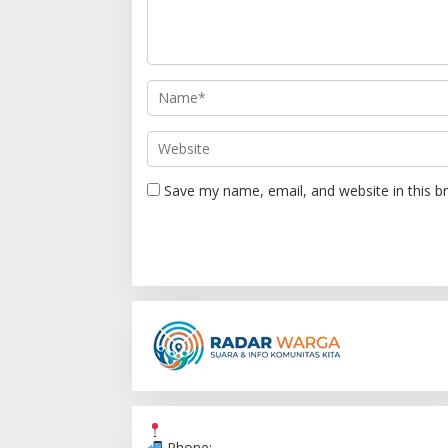
g
a
t
i
o
n
Save my name, email, and website in this b
Phone: