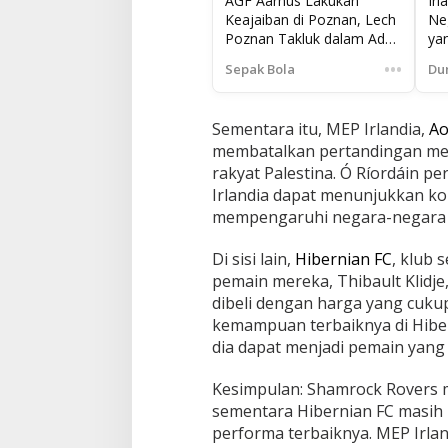
AGF Aarhus Lakukan
Irl
Keajaiban di Poznan, Lech
Ne
Poznan Takluk dalam Adu
ya
Penalti
•••
Sepak Bola
Du
Sementara itu, MEP Irlandia,
Ao
membatalkan pertandingan m
rakyat Palestina. Ó Ríordáin 
Irlandia dapat menunjukkan k
mempengaruhi negara-negara l
Di sisi lain,
Hibernian FC
, klub 
pemain mereka, Thibault Klidj
dibeli dengan harga yang cukup
kemampuan terbaiknya di Hibe
dia dapat menjadi pemain yang
Kesimpulan: Shamrock Rovers 
sementara Hibernian FC masi
performa terbaiknya. MEP Irla