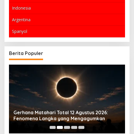
Indonesia
Argentina
Spanyol
Berita Populer
Gerhana Matahari Total 12 Agustus 2026:
T
Fenomena Langka yang Mengagumkan
2