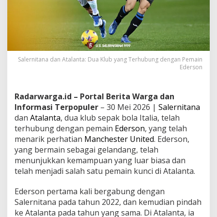
Salernitana dan Atalanta: Dua Klub yang Terhubung dengan Pemain
Ederson
Radarwarga.id – Portal Berita Warga dan
Informasi Terpopuler
– 30 Mei 2026 |
Salernitana
dan
Atalanta
, dua klub sepak bola Italia, telah
terhubung dengan pemain
Ederson
, yang telah
menarik perhatian
Manchester United
. Ederson,
yang bermain sebagai gelandang, telah
menunjukkan kemampuan yang luar biasa dan
telah menjadi salah satu pemain kunci di Atalanta.
Ederson pertama kali bergabung dengan
Salernitana pada tahun 2022, dan kemudian pindah
ke Atalanta pada tahun yang sama. Di Atalanta, ia