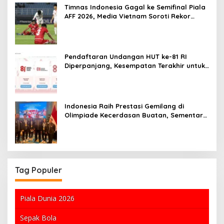
Timnas Indonesia Gagal ke Semifinal Piala
AFF 2026, Media Vietnam Soroti Rekor
Buruk
Pendaftaran Undangan HUT ke-81 RI
Diperpanjang, Kesempatan Terakhir untuk
Menghadiri Upacara di Istana Merdeka
Indonesia Raih Prestasi Gemilang di
Olimpiade Kecerdasan Buatan, Sementara
Perusahaan AI Terbesar Dunia Menghadapi
Tantangan Besar
Tag Populer
Piala Dunia 2026
Sepak Bola