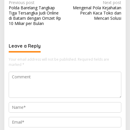
P
Previous post
Next post
Polda Barelang Tangkap
Mengenal Pola Kejahatan
o
Tiga Tersangka Judi Online
Pecah Kaca Toko dan
s
di Batam dengan Omzet Rp
Mencari Solusi
10 Miliar per Bulan
t
n
a
Leave a Reply
v
i
Your email address will not be published.
Required fields are
marked
*
g
a
t
i
o
n