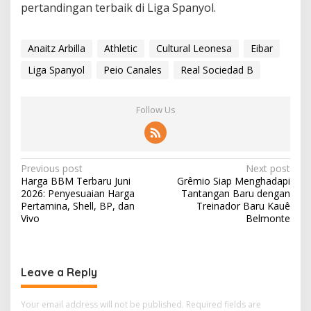
pertandingan terbaik di Liga Spanyol.
Anaitz Arbilla
Athletic
Cultural Leonesa
Eibar
Liga Spanyol
Peio Canales
Real Sociedad B
Follow Us
P
Previous post
Next post
Harga BBM Terbaru Juni
Grêmio Siap Menghadapi
o
2026: Penyesuaian Harga
Tantangan Baru dengan
s
Pertamina, Shell, BP, dan
Treinador Baru Kauê
Vivo
Belmonte
t
n
a
Leave a Reply
v
i
Your email address will not be published.
Required fields are