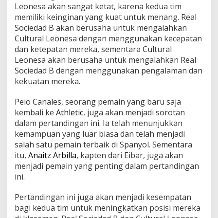
Leonesa akan sangat ketat, karena kedua tim
memiliki keinginan yang kuat untuk menang. Real
Sociedad B akan berusaha untuk mengalahkan
Cultural Leonesa dengan menggunakan kecepatan
dan ketepatan mereka, sementara Cultural
Leonesa akan berusaha untuk mengalahkan Real
Sociedad B dengan menggunakan pengalaman dan
kekuatan mereka.
Peio Canales, seorang pemain yang baru saja
kembali ke
Athletic
, juga akan menjadi sorotan
dalam pertandingan ini. Ia telah menunjukkan
kemampuan yang luar biasa dan telah menjadi
salah satu pemain terbaik di Spanyol. Sementara
itu,
Anaitz Arbilla
, kapten dari Eibar, juga akan
menjadi pemain yang penting dalam pertandingan
ini.
Pertandingan ini juga akan menjadi kesempatan
bagi kedua tim untuk meningkatkan posisi mereka