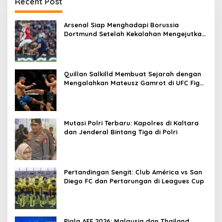
Recent Post
Arsenal Siap Menghadapi Borussia
Dortmund Setelah Kekalahan Mengejutkan
dari Real Betis
Quillan Salkilld Membuat Sejarah dengan
Mengalahkan Mateusz Gamrot di UFC Fight
Night
Mutasi Polri Terbaru: Kapolres di Kaltara
dan Jenderal Bintang Tiga di Polri
Pertandingan Sengit: Club América vs San
Diego FC dan Pertarungan di Leagues Cup
Piala AFF 2026: Malaysia dan Thailand