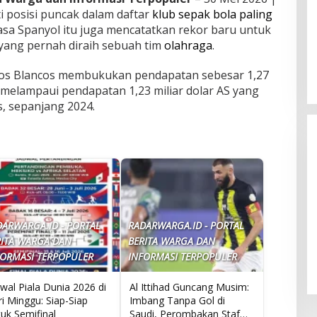
 posisi puncak dalam daftar
klub sepak bola paling
sasa Spanyol itu juga mencatatkan rekor baru untuk
 yang pernah diraih sebuah tim
olahraga
.
Los Blancos membukukan pendapatan sebesar 1,27
t melampaui pendapatan 1,23 miliar dolar AS yang
s, sepanjang 2024.
DARWARGA.ID - PORTAL
RADARWARGA.ID - PORTAL
SCTV Hadirkan Berbagai Acara
RITA WARGA DAN
BERITA WARGA DAN
Menarik, Dari Sinetron Hingga
FORMASI TERPOPULER
INFORMASI TERPOPULER
Karnaval
wal Piala Dunia 2026 di
Al Ittihad Guncang Musim:
i Minggu: Siap-Siap
Imbang Tanpa Gol di
uk Semifinal
Saudi, Perombakan Staf