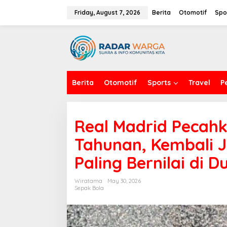
S
k
Friday, August 7, 2026
Berita
Otomotif
Spo
i
p
t
o
c
o
n
Berita
Otomotif
Sports
Travel
P
t
e
n
t
Real Madrid Pecah
Tahunan, Kembali J
Paling Bernilai di D
Wiratama
May 30, 2026
Sepak Bola