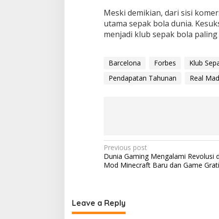
Meski demikian, dari sisi komer
utama sepak bola dunia. Kesu
menjadi klub sepak bola paling 
Barcelona
Forbes
Klub Sepa
Pendapatan Tahunan
Real Mad
P
Previous post
Dunia Gaming Mengalami Revolusi 
o
Mod Minecraft Baru dan Game Grati
s
t
n
Leave a Reply
a