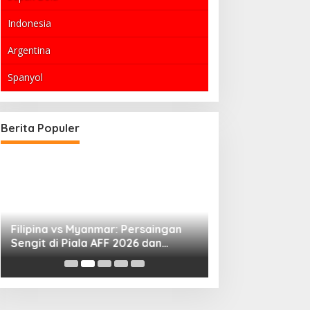
Indonesia
Argentina
Spanyol
Berita Populer
Filipina vs Myanmar: Persaingan
Perpres 42 Tahun
Sengit di Piala AFF 2026 dan
Tukin TNI dan Im
Dinamika ASEAN
Kesejahteraan G