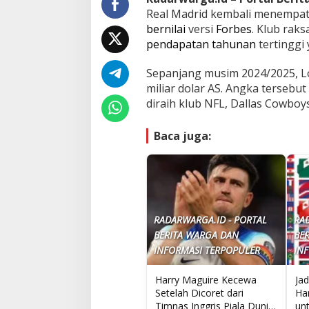
Real Madrid kembali menempati
bernilai
versi
Forbes
. Klub rak
pendapatan tahunan
tertinggi
Sepanjang musim 2024/2025, 
miliar dolar AS. Angka tersebu
diraih klub NFL, Dallas Cowboy
Baca juga:
RADARWARGA.ID - PORTAL
RA
BERITA WARGA DAN
BE
INFORMASI TERPOPULER
IN
Harry Maguire Kecewa
Jad
Setelah Dicoret dari
Har
Timnas Inggris Piala Dunia
unt