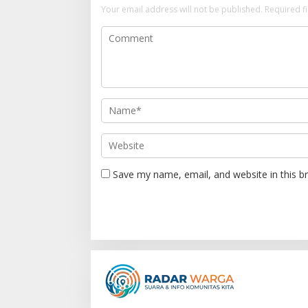
Your email address will not be published.
Required f
v
i
g
a
t
i
o
n
Save my name, email, and website in this b