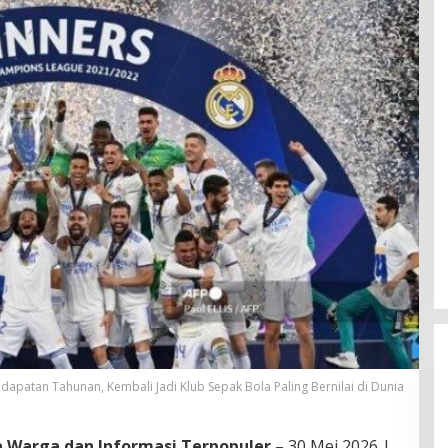
apatan Tahunan, Kembali Jadi Klub Sepak Bola Paling Bernilai di Dunia
ta Warga dan Informasi Terpopuler
– 30 Mei 2026 |