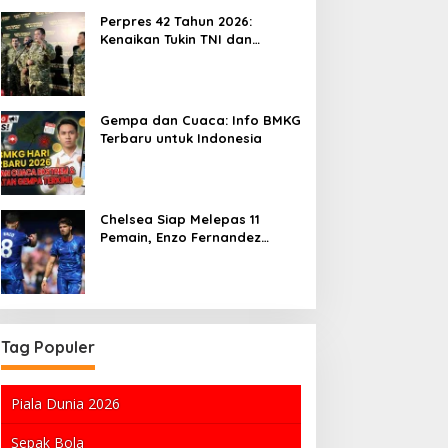
Perpres 42 Tahun 2026:
Kenaikan Tukin TNI dan
Implikasinya pada
Kesejahteraan Guru
Gempa dan Cuaca: Info BMKG
Terbaru untuk Indonesia
Chelsea Siap Melepas 11
Pemain, Enzo Fernandez
hingga Pedro Neto di Ujung
Tanduk
Tag Populer
Piala Dunia 2026
Sepak Bola