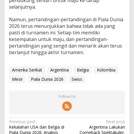
pendukung sendiri untuk maju ke tahap
selanjutnya.
Namun, pertandingan-pertandingan di Piala Dunia
2026 terus menunjukkan bahwa tidak ada yang
pasti di turnamen ini. Setiap tim memiliki
kesempatan untuk maju, dan pertandingan-
pertandingan yang sengit dan menarik akan terus
berlanjut hingga akhir turnamen.
Amerika Serikat
Argentina
Belgia
Kolombia
Mesir
Piala Dunia 2026
Swiss
Follow Us
P
Previous post
Next post
Kekalahan USA dan Belgia di
Argentina Lakukan
o
Piala Dunia 2026: Analisis
Comeback Spektakuler,