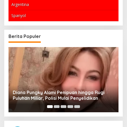
Argentina
Spanyol
Berita Populer
Gempa Bumi Mengguncang Wilayah
C
Indonesia, Warga Diimbau Waspada
L