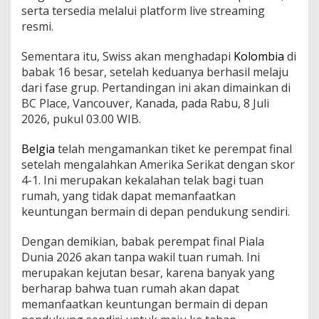
serta tersedia melalui platform live streaming
resmi.
Sementara itu, Swiss akan menghadapi
Kolombia
di
babak 16 besar, setelah keduanya berhasil melaju
dari fase grup. Pertandingan ini akan dimainkan di
BC Place, Vancouver, Kanada, pada Rabu, 8 Juli
2026, pukul 03.00 WIB.
Belgia
telah mengamankan tiket ke perempat final
setelah mengalahkan Amerika Serikat dengan skor
4-1. Ini merupakan kekalahan telak bagi tuan
rumah, yang tidak dapat memanfaatkan
keuntungan bermain di depan pendukung sendiri.
Dengan demikian, babak perempat final Piala
Dunia 2026 akan tanpa wakil tuan rumah. Ini
merupakan kejutan besar, karena banyak yang
berharap bahwa tuan rumah akan dapat
memanfaatkan keuntungan bermain di depan