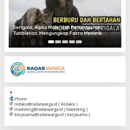
 dan Pertempuran
Nottingham Forest Siap Men
p Fakta Menarik
Diomande dari Sporting CP
Phone:
redaksi@radarwarga.id
( Redaksi )
marketing@radarwarga.id
( Marketing )
kerjasama@radarwarga.id
( Kerjasama )