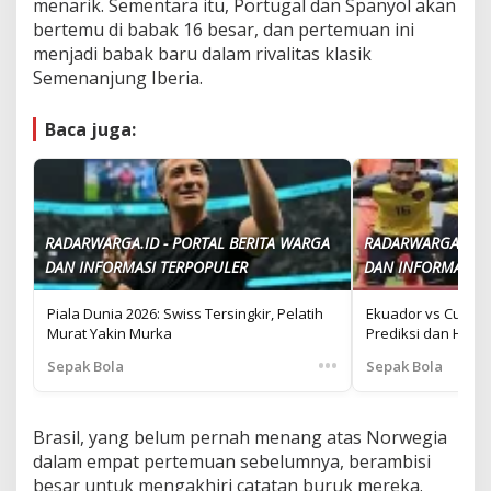
menarik. Sementara itu, Portugal dan Spanyol akan
bertemu di babak 16 besar, dan pertemuan ini
menjadi babak baru dalam rivalitas klasik
Semenanjung Iberia.
Baca juga:
RADARWARGA.ID - PORTAL BERITA WARGA
RADARWARGA.ID -
DAN INFORMASI TERPOPULER
DAN INFORMASI T
Piala Dunia 2026: Swiss Tersingkir, Pelatih
Ekuador vs Curaca
Murat Yakin Murka
Prediksi dan Hasil
•••
Sepak Bola
Sepak Bola
Brasil, yang belum pernah menang atas Norwegia
dalam empat pertemuan sebelumnya, berambisi
besar untuk mengakhiri catatan buruk mereka.