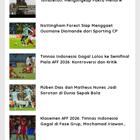
Nottingham Forest Siap Menggaet
Ousmane Diomande dari Sporting CP
Timnas Indonesia Gagal Lolos ke Semifinal
Piala AFF 2026: Kontroversi dan Kritik
Rúben Dias dan Matheus Nunes Jadi
Sorotan di Dunia Sepak Bola
Klasemen AFF 2026: Timnas Indonesia
Gagal di Fase Grup, Mochamad Iriawan
Sedih