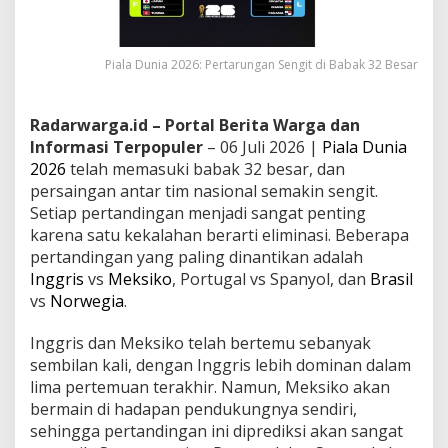
Piala Dunia 2026: Pertarungan Sengit di Babak 32 Besar
Radarwarga.id – Portal Berita Warga dan
Informasi Terpopuler
– 06 Juli 2026 |
Piala Dunia
2026
telah memasuki babak 32 besar, dan
persaingan antar tim nasional semakin sengit.
Setiap pertandingan menjadi sangat penting
karena satu kekalahan berarti eliminasi. Beberapa
pertandingan yang paling dinantikan adalah
Inggris
vs
Meksiko
, Portugal vs Spanyol, dan
Brasil
vs
Norwegia
.
Inggris dan Meksiko telah bertemu sebanyak
sembilan kali, dengan Inggris lebih dominan dalam
lima pertemuan terakhir. Namun, Meksiko akan
bermain di hadapan pendukungnya sendiri,
sehingga pertandingan ini diprediksi akan sangat