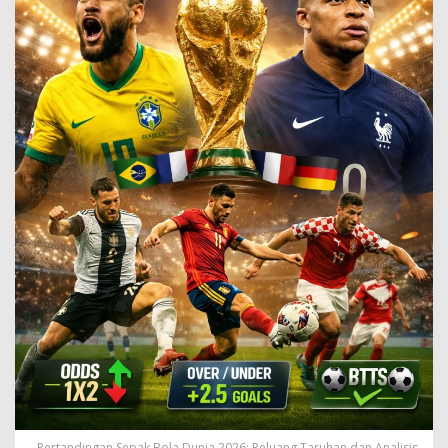
Pertandingan Sepak Bola Dunia 2026: Peluang Taruhan dan Analisis