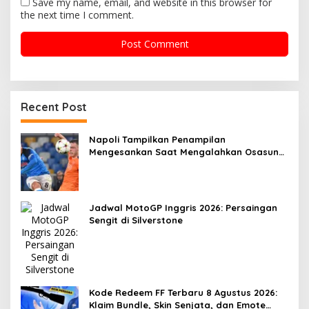
Save my name, email, and website in this browser for
the next time I comment.
Recent Post
Napoli Tampilkan Penampilan
Mengesankan Saat Mengalahkan Osasuna
2-1
Jadwal MotoGP Inggris 2026: Persaingan
Sengit di Silverstone
Kode Redeem FF Terbaru 8 Agustus 2026:
Klaim Bundle, Skin Senjata, dan Emote