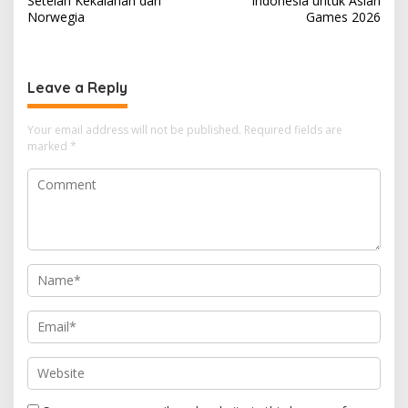
s
Setelah Kekalahan dari
Indonesia untuk Asian
Norwegia
Games 2026
t
n
a
Leave a Reply
v
i
Your email address will not be published.
Required fields are
marked
*
g
a
t
i
o
n