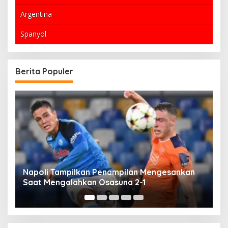
Argentina
Spanyol
Berita Populer
Jadwal MotoGP Inggris 2026: Persaingan
Sengit di Silverstone
K
K