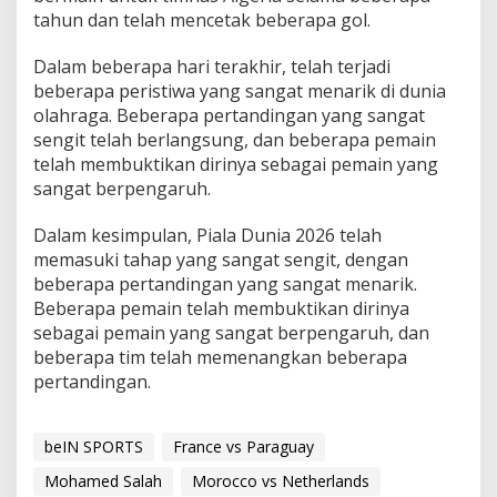
tahun dan telah mencetak beberapa gol.
Dalam beberapa hari terakhir, telah terjadi
beberapa peristiwa yang sangat menarik di dunia
olahraga. Beberapa pertandingan yang sangat
sengit telah berlangsung, dan beberapa pemain
telah membuktikan dirinya sebagai pemain yang
sangat berpengaruh.
Dalam kesimpulan, Piala Dunia 2026 telah
memasuki tahap yang sangat sengit, dengan
beberapa pertandingan yang sangat menarik.
Beberapa pemain telah membuktikan dirinya
sebagai pemain yang sangat berpengaruh, dan
beberapa tim telah memenangkan beberapa
pertandingan.
beIN SPORTS
France vs Paraguay
Mohamed Salah
Morocco vs Netherlands