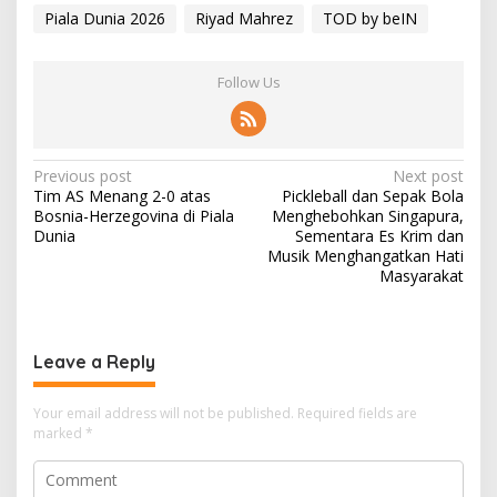
Piala Dunia 2026
Riyad Mahrez
TOD by beIN
Follow Us
P
Previous post
Next post
Tim AS Menang 2-0 atas
Pickleball dan Sepak Bola
o
Bosnia-Herzegovina di Piala
Menghebohkan Singapura,
s
Dunia
Sementara Es Krim dan
Musik Menghangatkan Hati
t
Masyarakat
n
a
v
Leave a Reply
i
Your email address will not be published.
Required fields are
g
marked
*
a
t