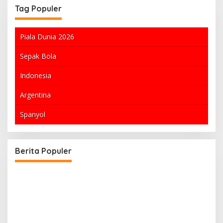
Tag Populer
Piala Dunia 2026
Sepak Bola
Indonesia
Argentina
Spanyol
Berita Populer