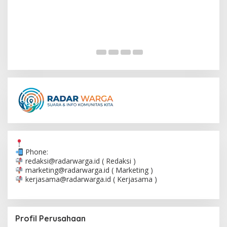
Piala AFF 2026: Malaysia dan Thailand Tembus
N
Semifinal, Siap Hadapi Vietnam dan
E
Singapura
Phone:
redaksi@radarwarga.id
( Redaksi )
marketing@radarwarga.id
( Marketing )
kerjasama@radarwarga.id
( Kerjasama )
Profil Perusahaan