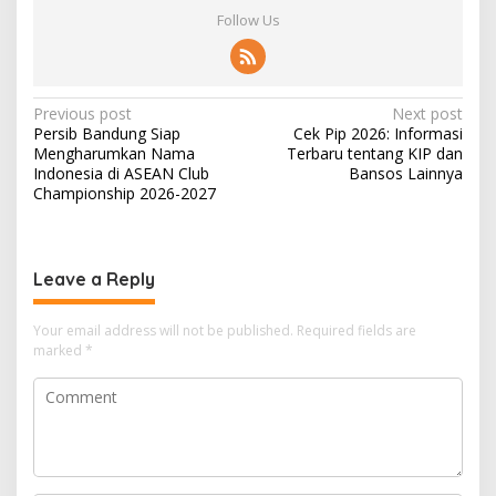
Follow Us
P
Previous post
Next post
Persib Bandung Siap
Cek Pip 2026: Informasi
o
Mengharumkan Nama
Terbaru tentang KIP dan
s
Indonesia di ASEAN Club
Bansos Lainnya
Championship 2026-2027
t
n
a
Leave a Reply
v
i
Your email address will not be published.
Required fields are
marked
*
g
a
t
i
o