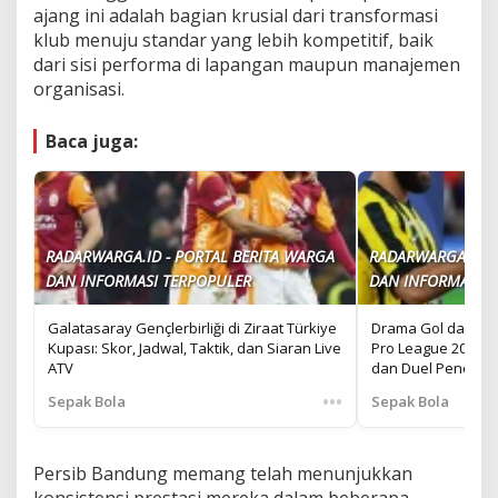
ajang ini adalah bagian krusial dari transformasi
klub menuju standar yang lebih kompetitif, baik
dari sisi performa di lapangan maupun manajemen
organisasi.
Baca juga:
RADARWARGA.ID - PORTAL BERITA WARGA
RADARWARGA.ID -
DAN INFORMASI TERPOPULER
DAN INFORMASI T
Galatasaray Gençlerbirliği di Ziraat Türkiye
Drama Gol dan Per
Kupası: Skor, Jadwal, Taktik, dan Siaran Live
Pro League 2025/2
ATV
dan Duel Penentu 
•••
Sepak Bola
Sepak Bola
Persib Bandung memang telah menunjukkan