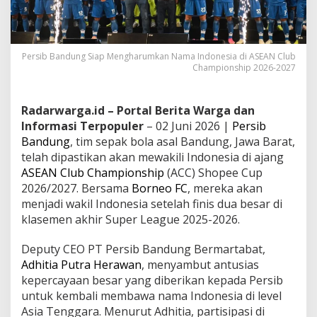
Persib Bandung Siap Mengharumkan Nama Indonesia di ASEAN Club
Championship 2026-2027
Radarwarga.id – Portal Berita Warga dan
Informasi Terpopuler
– 02 Juni 2026 |
Persib
Bandung
, tim sepak bola asal Bandung, Jawa Barat,
telah dipastikan akan mewakili Indonesia di ajang
ASEAN Club Championship
(ACC) Shopee Cup
2026/2027. Bersama
Borneo FC
, mereka akan
menjadi wakil Indonesia setelah finis dua besar di
klasemen akhir Super League 2025-2026.
Deputy CEO PT Persib Bandung Bermartabat,
Adhitia Putra Herawan
, menyambut antusias
kepercayaan besar yang diberikan kepada Persib
untuk kembali membawa nama Indonesia di level
Asia Tenggara. Menurut Adhitia, partisipasi di