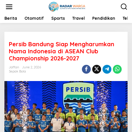
S
k
i
p
Berita
Otomotif
Sports
Travel
Pendidikan
Tekn
t
o
c
o
Persib Bandung Siap Mengharumkan
n
t
Nama Indonesia di ASEAN Club
e
Championship 2026-2027
n
t
Jaffan
June 2, 2026
Sepak Bola