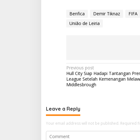
Benfica
Demir Tiknaz
FIFA
União de Leiria
P
Previous post
Hull City Siap Hadapi Tantangan Pre
o
League Setelah Kemenangan Mela
s
Middlesbrough
t
n
Leave a Reply
a
v
Your email address will not be published.
Required f
i
g