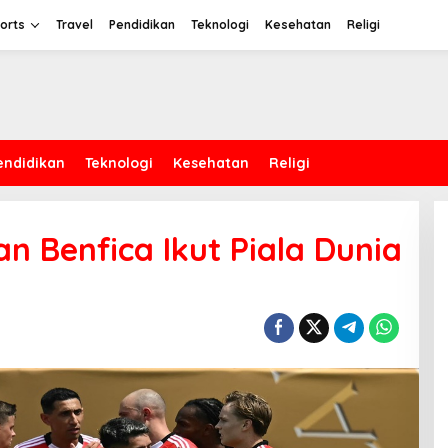
orts
Travel
Pendidikan
Teknologi
Kesehatan
Religi
endidikan
Teknologi
Kesehatan
Religi
n Benfica Ikut Piala Dunia