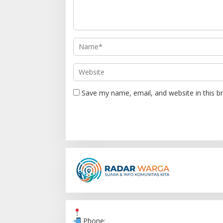
a
t
i
o
n
Save my name, email, and website in this b
Phone: