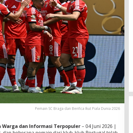
Pemain SC Braga dan Benfica Ikut Piala Dunia 2026
ta Warga dan Informasi Terpopuler
– 04 Juni 2026 |
 dan beberapa pemain dari klub-klub Portugal telah