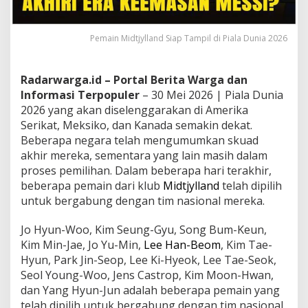
Pemain Midtjylland Siap Tampil di Piala Dunia 2026
Radarwarga.id – Portal Berita Warga dan
Informasi Terpopuler
– 30 Mei 2026 | Piala Dunia
2026 yang akan diselenggarakan di Amerika
Serikat, Meksiko, dan Kanada semakin dekat.
Beberapa negara telah mengumumkan skuad
akhir mereka, sementara yang lain masih dalam
proses pemilihan. Dalam beberapa hari terakhir,
beberapa pemain dari klub
Midtjylland
telah dipilih
untuk bergabung dengan tim nasional mereka.
Jo Hyun-Woo, Kim Seung-Gyu, Song Bum-Keun,
Kim Min-Jae, Jo Yu-Min,
Lee Han-Beom
, Kim Tae-
Hyun, Park Jin-Seop, Lee Ki-Hyeok, Lee Tae-Seok,
Seol Young-Woo, Jens Castrop, Kim Moon-Hwan,
dan Yang Hyun-Jun adalah beberapa pemain yang
telah dipilih untuk bergabung dengan tim nasional