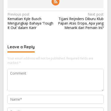
P
Previous post
Next post
Kematian Kyle Busch
Tijjani Reijnders Diburu Klub
o
Mengungkap Bahaya ‘Tough
Papan Atas Eropa, Apa yang
s
It Out’ dalam Karir
Menarik dari Pemain Ini?
t
n
Leave a Reply
a
v
Your email address will not be published.
Required fields are
i
marked
*
g
a
t
i
o
n