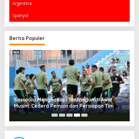
Argentina
Spanyol
Berita Populer
Sassuolo Menghadapi Tantangan di Awal
D
Musim: Cedera Pemain dan Persiapan Tim
K
Di