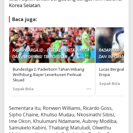
Korea Selatan
.
Baca juga:
RADARWARGA.ID - PORTAL BERITA WARGA
RADARWARGA.ID -
DAN INFORMASI TERPOPULER
DAN INFORMASI T
Bundesliga 2: Paderborn Tahan Imbang
Lucas Bergvall Di
Wolfsburg, Bayer Leverkusen Perkuat
Eropa
Skuad
Sepak Bola
•••
Sepak Bola
Sementara itu, Ronwen Williams, Ricardo Goss,
Sipho Chaine, Khuliso Mudau, Nkosinathi Sibisi,
Ime Okon, Khulumani Ndamane, Aubrey Modiba,
Samukelo Kabini, Thabang Matuludi, Olwethu