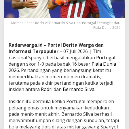
Momen Panas Rodri vs Bernardo Silva Usai Portugal Tersingkir dari
Piala Dunia 2026
Radarwarga.id – Portal Berita Warga dan
Informasi Terpopuler
– 07 Juli 2026 | Tim
nasional Spanyol berhasil mengalahkan
Portugal
dengan skor 1-0 pada babak 16 besar
Piala Dunia
2026
. Pertandingan yang berlangsung ketat itu
memperlihatkan momen-momen dramatis,
terutama pada akhir pertandingan ketika terjadi
insiden antara
Rodri
dan
Bernardo Silva
.
Insiden itu bermula ketika Portugal memperoleh
peluang emas untuk menyamakan kedudukan
pada menit-menit akhir. Bernardo Silva berhasil
menyambut umpan silang dengan sundulan, tetapi
bola melayang tipis di atas mistar gawang Spanyol.