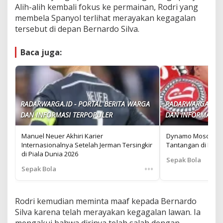
Alih-alih kembali fokus ke permainan, Rodri yang
membela Spanyol terlihat merayakan kegagalan
tersebut di depan Bernardo Silva.
Baca juga:
RADARWARGA.ID - PORTAL BERITA WARGA
RADARWARGA.ID -
DAN INFORMASI TERPOPULER
DAN INFORMASI T
Manuel Neuer Akhiri Karier
Dynamo Moscow: 
Internasionalnya Setelah Jerman Tersingkir
Tantangan di Liga
di Piala Dunia 2026
Sepak Bola
•••
Sepak Bola
Rodri kemudian meminta maaf kepada Bernardo
Silva karena telah merayakan kegagalan lawan. Ia