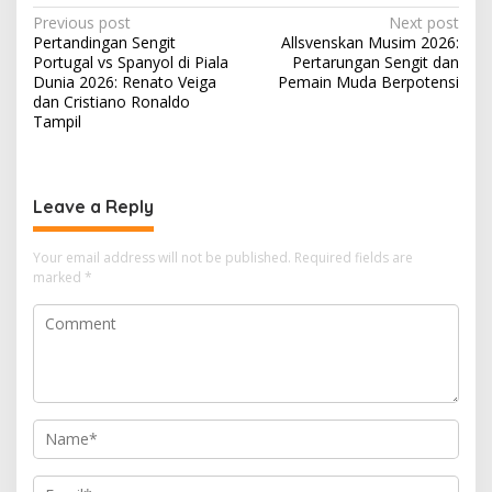
P
Previous post
Next post
Pertandingan Sengit
Allsvenskan Musim 2026:
o
Portugal vs Spanyol di Piala
Pertarungan Sengit dan
s
Dunia 2026: Renato Veiga
Pemain Muda Berpotensi
dan Cristiano Ronaldo
t
Tampil
n
a
v
Leave a Reply
i
Your email address will not be published.
Required fields are
g
marked
*
a
t
i
o
n