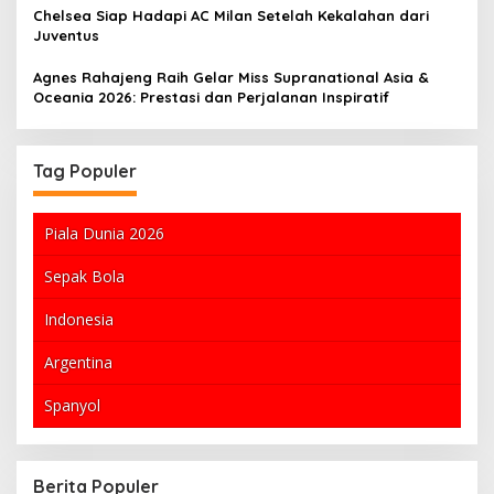
Chelsea Siap Hadapi AC Milan Setelah Kekalahan dari
Juventus
Agnes Rahajeng Raih Gelar Miss Supranational Asia &
Oceania 2026: Prestasi dan Perjalanan Inspiratif
Tag Populer
Piala Dunia 2026
Sepak Bola
Indonesia
Argentina
Spanyol
Nasional: Sejarah, Makna, dan Cara
Harga Emas Antam
nya
Gram, Simak Rincia
Berita Populer