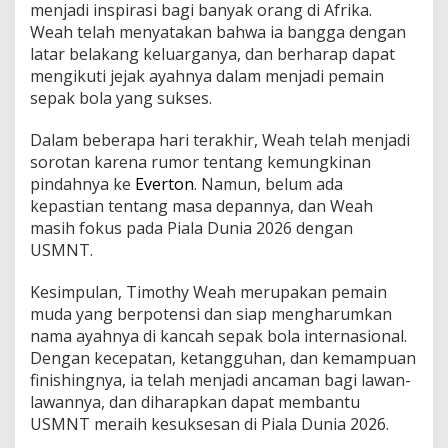
menjadi inspirasi bagi banyak orang di Afrika.
Weah telah menyatakan bahwa ia bangga dengan
latar belakang keluarganya, dan berharap dapat
mengikuti jejak ayahnya dalam menjadi pemain
sepak bola yang sukses.
Dalam beberapa hari terakhir, Weah telah menjadi
sorotan karena rumor tentang kemungkinan
pindahnya ke
Everton
. Namun, belum ada
kepastian tentang masa depannya, dan Weah
masih fokus pada Piala Dunia 2026 dengan
USMNT.
Kesimpulan, Timothy Weah merupakan pemain
muda yang berpotensi dan siap mengharumkan
nama ayahnya di kancah sepak bola internasional.
Dengan kecepatan, ketangguhan, dan kemampuan
finishingnya, ia telah menjadi ancaman bagi lawan-
lawannya, dan diharapkan dapat membantu
USMNT meraih kesuksesan di Piala Dunia 2026.