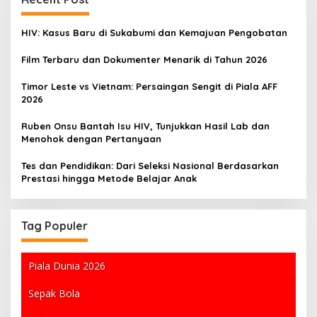
HIV: Kasus Baru di Sukabumi dan Kemajuan Pengobatan
Film Terbaru dan Dokumenter Menarik di Tahun 2026
Timor Leste vs Vietnam: Persaingan Sengit di Piala AFF
2026
Ruben Onsu Bantah Isu HIV, Tunjukkan Hasil Lab dan
Menohok dengan Pertanyaan
Tes dan Pendidikan: Dari Seleksi Nasional Berdasarkan
Prestasi hingga Metode Belajar Anak
Tag Populer
Piala Dunia 2026
Sepak Bola