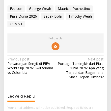
Everton
George Weah
Mauricio Pochettino
Piala Dunia 2026
Sepak Bola
Timothy Weah
USMNT
Follow Us
P
Previous post
Next post
Pertarungan Sengit di FIFA
Portugal Tersingkir dari Piala
o
World Cup 2026: Switzerland
Dunia 2026: Apa yang
s
vs Colombia
Terjadi dan Bagaimana
Masa Depan Timnas?
t
n
a
Leave a Reply
v
i
Your email address will not be published.
Required fields are