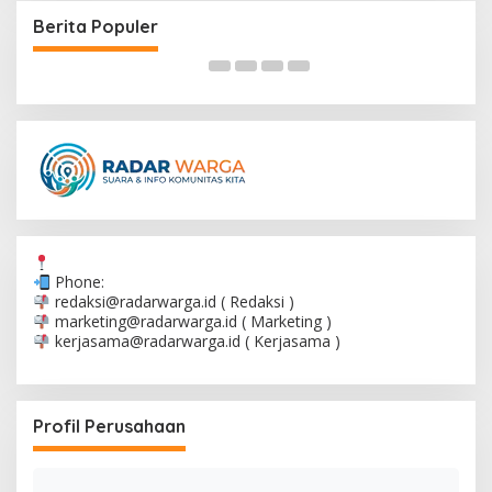
n Sengit untuk Mempertahankan
Keluarga Pemeran 
Berita Populer
Pencabutan Lapor
Phone:
redaksi@radarwarga.id
( Redaksi )
marketing@radarwarga.id
( Marketing )
kerjasama@radarwarga.id
( Kerjasama )
Profil Perusahaan