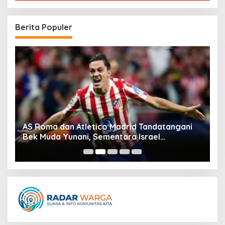
Berita Populer
AS Roma dan Atletico Madrid Tandatangani
A
Bek Muda Yunani, Sementara Israel
B
Melanggar Gencatan Senjata di Lebanon