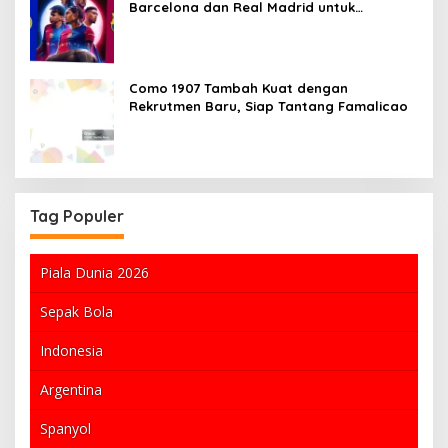
Barcelona dan Real Madrid untuk
Gelandang Manchester City
Como 1907 Tambah Kuat dengan
Rekrutmen Baru, Siap Tantang Famalicao
Tag Populer
Piala Dunia 2026
Sepak Bola
Indonesia
Argentina
Spanyol