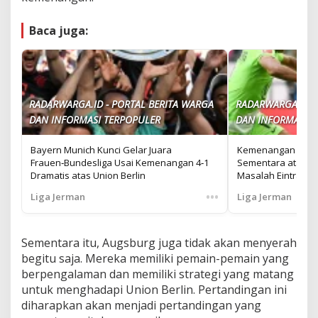
Baca juga:
RADARWARGA.ID - PORTAL BERITA WARGA
RADARWARGA.ID -
DAN INFORMASI TERPOPULER
DAN INFORMASI T
Bayern Munich Kunci Gelar Juara
Kemenangan Wolf
Frauen‑Bundesliga Usai Kemenangan 4‑1
Sementara atau 
Dramatis atas Union Berlin
Masalah Eintracht 
•••
Liga Jerman
Liga Jerman
Sementara itu, Augsburg juga tidak akan menyerah
begitu saja. Mereka memiliki pemain-pemain yang
berpengalaman dan memiliki strategi yang matang
untuk menghadapi Union Berlin. Pertandingan ini
diharapkan akan menjadi pertandingan yang