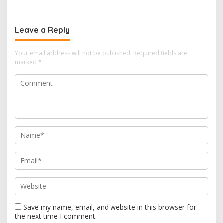
n
a
Leave a Reply
v
i
Your email address will not be published.
Required fields are
marked
*
g
a
t
i
o
n
Save my name, email, and website in this browser for
the next time I comment.