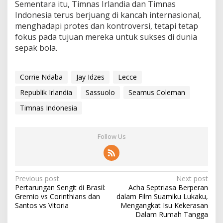
Sementara itu, Timnas Irlandia dan Timnas
Indonesia terus berjuang di kancah internasional,
menghadapi protes dan kontroversi, tetapi tetap
fokus pada tujuan mereka untuk sukses di dunia
sepak bola.
Corrie Ndaba
Jay Idzes
Lecce
Republik Irlandia
Sassuolo
Seamus Coleman
Timnas Indonesia
Follow Us
P
Previous post
Next post
Pertarungan Sengit di Brasil:
Acha Septriasa Berperan
o
Gremio vs Corinthians dan
dalam Film Suamiku Lukaku,
s
Santos vs Vitoria
Mengangkat Isu Kekerasan
Dalam Rumah Tangga
t