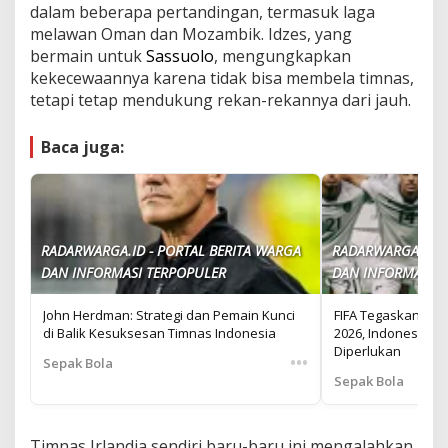
dalam beberapa pertandingan, termasuk laga
melawan Oman dan Mozambik. Idzes, yang
bermain untuk
Sassuolo
, mengungkapkan
kekecewaannya karena tidak bisa membela timnas,
tetapi tetap mendukung rekan-rekannya dari jauh.
Baca juga:
RADARWARGA.ID - PORTAL BERITA WARGA
RADARWARGA.ID -
DAN INFORMASI TERPOPULER
DAN INFORMASI T
John Herdman: Strategi dan Pemain Kunci
FIFA Tegaskan Iran
di Balik Kesuksesan Timnas Indonesia
2026, Indonesia Sia
Diperlukan
•••
Sepak Bola
Sepak Bola
Timnas Irlandia sendiri baru-baru ini mengalahkan