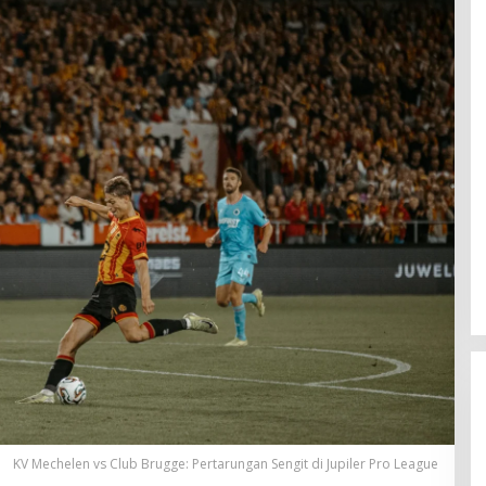
KV Mechelen vs Club Brugge: Pertarungan Sengit di Jupiler Pro League