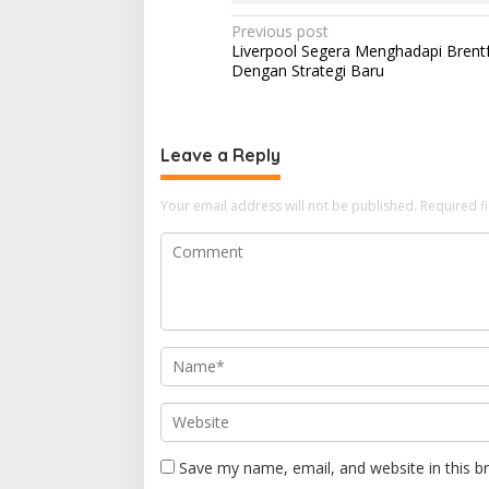
P
Previous post
Liverpool Segera Menghadapi Brent
o
Dengan Strategi Baru
s
t
n
Leave a Reply
a
Your email address will not be published.
Required f
v
i
g
a
t
i
o
n
Save my name, email, and website in this b