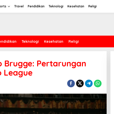
orts
Travel
Pendidikan
Teknologi
Kesehatan
Religi
endidikan
Teknologi
Kesehatan
Religi
b Brugge: Pertarungan
ro League