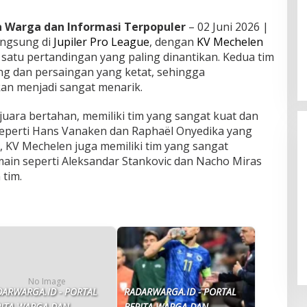
ta Warga dan Informasi Terpopuler
– 02 Juni 2026 |
angsung di
Jupiler Pro League
, dengan
KV Mechelen
 satu pertandingan yang paling dinantikan. Kedua tim
ang dan persaingan yang ketat, sehingga
kan menjadi sangat menarik.
uara bertahan, memiliki tim yang sangat kuat dan
seperti Hans Vanaken dan Raphaël Onyedika yang
, KV Mechelen juga memiliki tim yang sangat
ain seperti Aleksandar Stankovic dan Nacho Miras
 tim.
Tsunami: Antara Fenomena Alam
dan Ancaman Politik
No Image
DARWARGA.ID - PORTAL
RADARWARGA.ID - PORTAL
RITA WARGA DAN
BERITA WARGA DAN