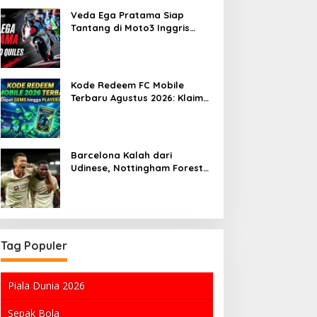
Veda Ega Pratama Siap
Tantang di Moto3 Inggris
2026
Kode Redeem FC Mobile
Terbaru Agustus 2026: Klaim
Reward Gratis 1,000 Gems
dan 100 Rankup Tokens
Barcelona Kalah dari
Udinese, Nottingham Forest
Tampil Apik di Pramusim
Tag Populer
Piala Dunia 2026
Sepak Bola