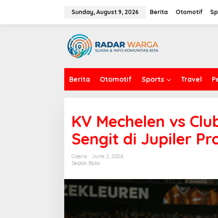
S
k
Sunday, August 9, 2026
Berita
Otomotif
Sp
i
p
t
o
c
o
n
Berita
Otomotif
Sports
Travel
P
t
e
n
t
KV Mechelen vs Clu
Sengit di Jupiler P
Caera
June 2, 2026
Sepak Bola