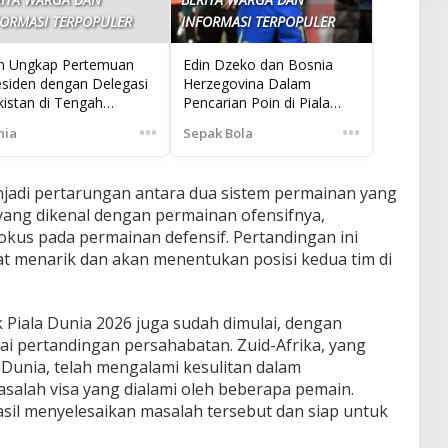
FORMASI TERPOPULER
INFORMASI TERPOPULER
an Ungkap Pertemuan
Edin Dzeko dan Bosnia
esiden dengan Delegasi
Herzegovina Dalam
kistan di Tengah
Pencarian Poin di Piala
gosiasi Iran AS yang
Dunia 2026
•••
•••
nia
Sepak Bola
jadwalkan Pekan Depan
njadi pertarungan antara dua sistem permainan yang
ang dikenal dengan permainan ofensifnya,
okus pada permainan defensif. Pertandingan ini
t menarik dan akan menentukan posisi kedua tim di
 Piala Dunia 2026 juga sudah dimulai, dengan
 pertandingan persahabatan. Zuid-Afrika, yang
 Dunia, telah mengalami kesulitan dalam
salah visa yang dialami oleh beberapa pemain.
il menyelesaikan masalah tersebut dan siap untuk