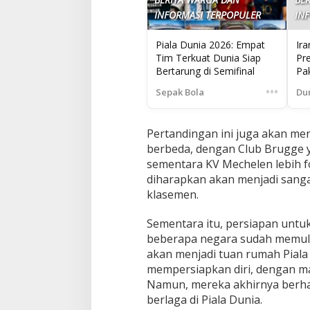
INFORMASI TERPOPULER
IN
Piala Dunia 2026: Empat
Ir
Tim Terkuat Dunia Siap
Pr
Bertarung di Semifinal
Pa
Ne
•••
Sepak Bola
Du
Di
Pertandingan ini juga akan me
berbeda, dengan Club Brugge y
sementara KV Mechelen lebih f
diharapkan akan menjadi sanga
klasemen.
Sementara itu, persiapan untuk
beberapa negara sudah memulai
akan menjadi tuan rumah Piala
mempersiapkan diri, dengan ma
Namun, mereka akhirnya berhas
berlaga di Piala Dunia.