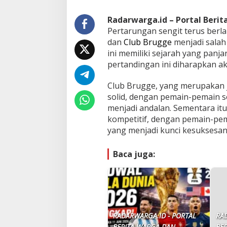
Radarwarga.id – Portal Beri
Pertarungan sengit terus berl
dan
Club Brugge
menjadi salah
ini memiliki sejarah yang panj
pertandingan ini diharapkan a
Club Brugge, yang merupakan j
solid, dengan pemain-pemain 
menjadi andalan. Sementara itu
kompetitif, dengan pemain-pem
yang menjadi kunci kesuksesan
Baca juga:
RADARWARGA.ID - PORTAL
RA
BERITA WARGA DAN
BE