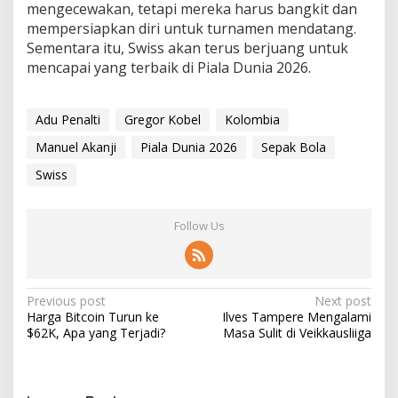
mengecewakan, tetapi mereka harus bangkit dan
mempersiapkan diri untuk turnamen mendatang.
Sementara itu, Swiss akan terus berjuang untuk
mencapai yang terbaik di Piala Dunia 2026.
Adu Penalti
Gregor Kobel
Kolombia
Manuel Akanji
Piala Dunia 2026
Sepak Bola
Swiss
Follow Us
P
Previous post
Next post
Harga Bitcoin Turun ke
Ilves Tampere Mengalami
o
$62K, Apa yang Terjadi?
Masa Sulit di Veikkausliiga
s
t