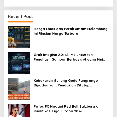
Recent Post
Harga Emas dan Perak Antam Melambung,
Ini Rincian Harga Terbaru
Grok Imagine 2.0: xAI Meluncurkan
Penghasil Gambar Berbasis AI yang Kini
Menempati Posisi Kedua Dunia
Kebakaran Gunung Gede Pangrango
Dipadamkan, Pendakian Ditutup
Sementara
Pafos FC Hadapi Red Bull Salzburg di
Kualifikasi Liga Europa 2026