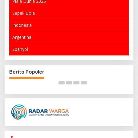
Piala Dunia 2026
Sepak Bola
Indonesia
Argentina
Spanyol
Pencurian Biji Kopi dan Kabel BTS, Kasus
Elena R
Kejahatan yang Marak di Indonesia
Melang
Berita Populer
WTA To