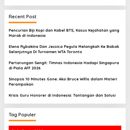
Recent Post
Pencurian Biji Kopi dan Kabel BTS, Kasus Kejahatan yang
Marak di Indonesia
Elena Rybakina Dan Jessica Pegula Melangkah Ke Babak
Selanjutnya Di Turnamen WTA Toronto
Pertarungan Sengit: Timnas Indonesia Hadapi Singapura
di Piala AFF 2026
Sinopsis 10 Minutes Gone: Aksi Bruce Willis dalam Misteri
Perampokan
Krisis Guru Honorer di Indonesia: Tantangan dan Solusi
Tag Populer