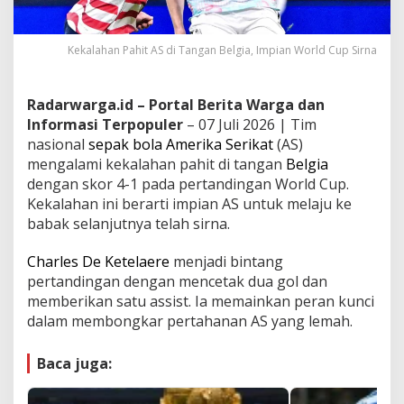
Kekalahan Pahit AS di Tangan Belgia, Impian World Cup Sirna
Radarwarga.id – Portal Berita Warga dan
Informasi Terpopuler
– 07 Juli 2026 | Tim
nasional
sepak bola
Amerika Serikat
(AS)
mengalami kekalahan pahit di tangan
Belgia
dengan skor 4-1 pada pertandingan World Cup.
Kekalahan ini berarti impian AS untuk melaju ke
babak selanjutnya telah sirna.
Charles De Ketelaere
menjadi bintang
pertandingan dengan mencetak dua gol dan
memberikan satu assist. Ia memainkan peran kunci
dalam membongkar pertahanan AS yang lemah.
Baca juga: