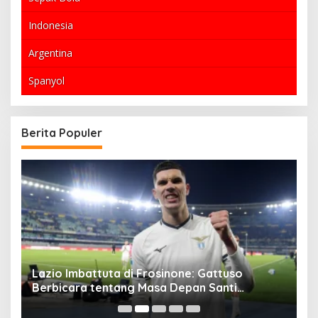
Indonesia
Argentina
Spanyol
Berita Populer
Lazio Imbattuta di Frosinone: Gattuso
X
Berbicara tentang Masa Depan Santi
T
Gimenez