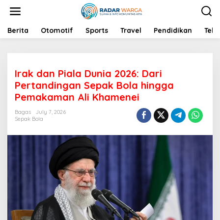
S
k
i
p
Berita
Otomotif
Sports
Travel
Pendidikan
Tekn
t
o
c
o
Irak dan Piala Dunia 2026: Dari
n
t
Pertandingan Sepak Bola hingga
e
Pemakaman Ali Khamenei
n
t
Bagas
July 7, 2026
Sepak Bola