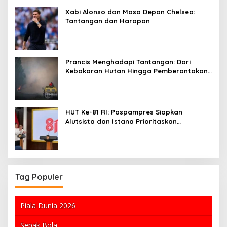
Xabi Alonso dan Masa Depan Chelsea:
Tantangan dan Harapan
Prancis Menghadapi Tantangan: Dari
Kebakaran Hutan Hingga Pemberontakan
Migran
HUT Ke-81 RI: Paspampres Siapkan
Alutsista dan Istana Prioritaskan
Pendaftar Baru
Tag Populer
Piala Dunia 2026
Sepak Bola