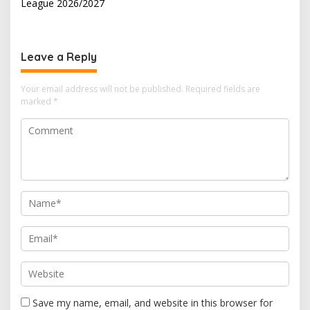
t
League 2026/2027
n
a
v
Leave a Reply
i
Your email address will not be published.
Required fields are
g
marked
*
a
t
i
o
n
Save my name, email, and website in this browser for