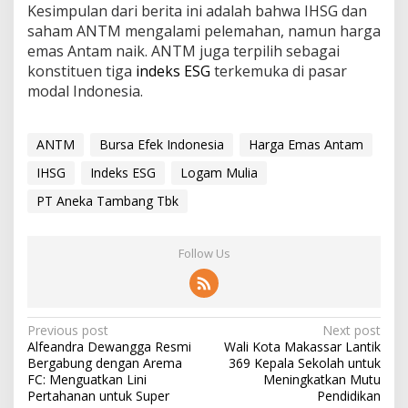
Kesimpulan dari berita ini adalah bahwa IHSG dan
saham ANTM mengalami pelemahan, namun harga
emas Antam naik. ANTM juga terpilih sebagai
konstituen tiga
indeks ESG
terkemuka di pasar
modal Indonesia.
ANTM
Bursa Efek Indonesia
Harga Emas Antam
IHSG
Indeks ESG
Logam Mulia
PT Aneka Tambang Tbk
Follow Us
P
Previous post
Next post
Alfeandra Dewangga Resmi
Wali Kota Makassar Lantik
o
Bergabung dengan Arema
369 Kepala Sekolah untuk
s
FC: Menguatkan Lini
Meningkatkan Mutu
Pertahanan untuk Super
Pendidikan