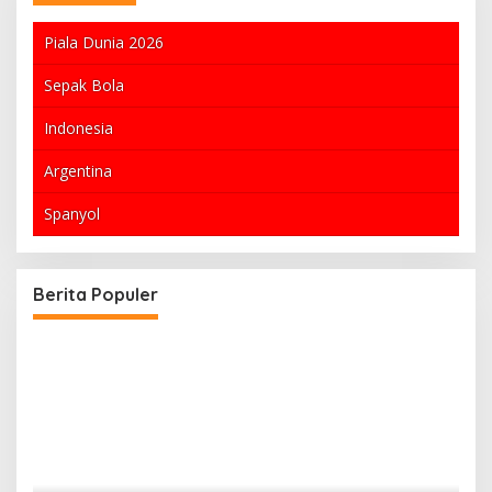
Piala Dunia 2026
Sepak Bola
Indonesia
Argentina
Spanyol
Berita Populer