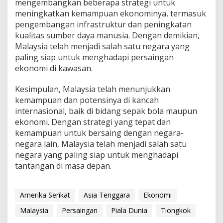
mengembangkan beberapa strategi untuk
meningkatkan kemampuan ekonominya, termasuk
pengembangan infrastruktur dan peningkatan
kualitas sumber daya manusia. Dengan demikian,
Malaysia telah menjadi salah satu negara yang
paling siap untuk menghadapi persaingan
ekonomi di kawasan.
Kesimpulan, Malaysia telah menunjukkan
kemampuan dan potensinya di kancah
internasional, baik di bidang sepak bola maupun
ekonomi. Dengan strategi yang tepat dan
kemampuan untuk bersaing dengan negara-
negara lain, Malaysia telah menjadi salah satu
negara yang paling siap untuk menghadapi
tantangan di masa depan.
Amerika Serikat
Asia Tenggara
Ekonomi
Malaysia
Persaingan
Piala Dunia
Tiongkok