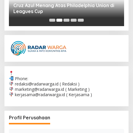
Cruz Azul Menang Atas Philadelphia Union di
R
Leagues Cup
P
Phone:
redaksi@radarwarga.id
( Redaksi )
marketing@radarwarga.id
( Marketing )
kerjasama@radarwarga.id
( Kerjasama )
Profil Perusahaan