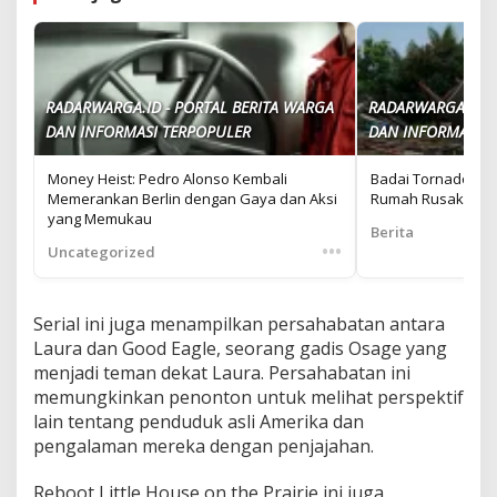
RADARWARGA.ID - PORTAL BERITA WARGA
RADARWARGA.ID -
DAN INFORMASI TERPOPULER
DAN INFORMASI T
Money Heist: Pedro Alonso Kembali
Badai Tornado Me
Memerankan Berlin dengan Gaya dan Aksi
Rumah Rusak dan 
yang Memukau
Berita
•••
Uncategorized
Serial ini juga menampilkan persahabatan antara
Laura dan Good Eagle, seorang gadis Osage yang
menjadi teman dekat Laura. Persahabatan ini
memungkinkan penonton untuk melihat perspektif
lain tentang penduduk asli Amerika dan
pengalaman mereka dengan penjajahan.
Reboot Little House on the Prairie ini juga