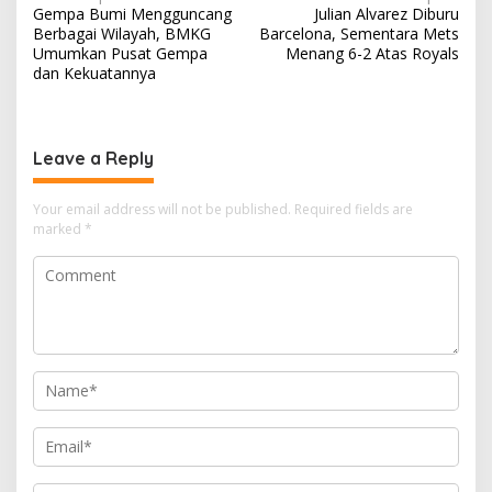
Gempa Bumi Mengguncang
Julian Alvarez Diburu
o
Berbagai Wilayah, BMKG
Barcelona, Sementara Mets
s
Umumkan Pusat Gempa
Menang 6-2 Atas Royals
dan Kekuatannya
t
n
a
Leave a Reply
v
i
Your email address will not be published.
Required fields are
marked
*
g
a
t
i
o
n