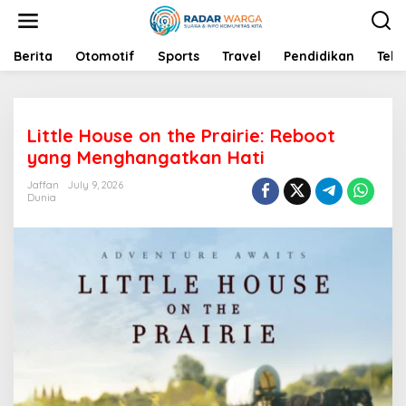
S
k
i
p
Berita
Otomotif
Sports
Travel
Pendidikan
Tekn
t
o
c
o
Little House on the Prairie: Reboot
n
t
yang Menghangatkan Hati
e
n
Jaffan
July 9, 2026
Dunia
t