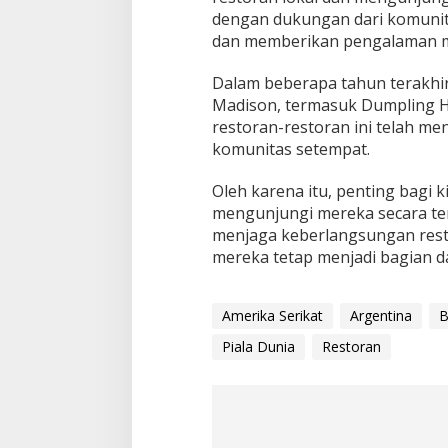
dengan dukungan dari komunita
dan memberikan pengalaman m
Dalam beberapa tahun terakhir
Madison, termasuk Dumpling Ha
restoran-restoran ini telah m
komunitas setempat.
Oleh karena itu, penting bagi 
mengunjungi mereka secara te
menjaga keberlangsungan rest
mereka tetap menjadi bagian da
Amerika Serikat
Argentina
B
Piala Dunia
Restoran