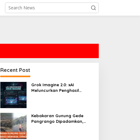
Recent Post
Grok Imagine 2.0: xAI
Meluncurkan Penghasil
Gambar Berbasis AI yang Kini
Menempati Posisi Kedua
Dunia
Kebakaran Gunung Gede
Pangrango Dipadamkan,
Pendakian Ditutup Sementara