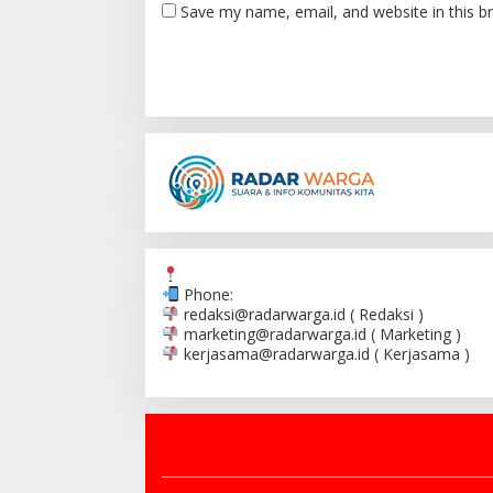
Save my name, email, and website in this b
Phone:
redaksi@radarwarga.id
( Redaksi )
marketing@radarwarga.id
( Marketing )
kerjasama@radarwarga.id
( Kerjasama )