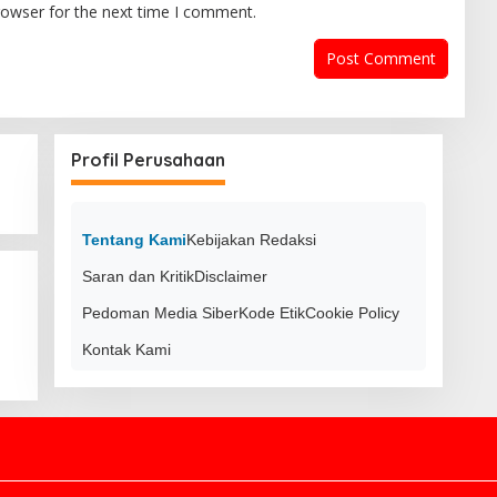
rowser for the next time I comment.
Profil Perusahaan
Tentang Kami
Kebijakan Redaksi
Saran dan Kritik
Disclaimer
Pedoman Media Siber
Kode Etik
Cookie Policy
Kontak Kami