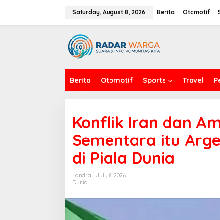
S
k
Saturday, August 8, 2026
Berita
Otomotif
i
p
t
o
c
o
n
Berita
Otomotif
Sports
Travel
P
t
e
n
t
Konflik Iran dan Am
Sementara itu Arg
di Piala Dunia
Landra
July 8, 2026
Dunia