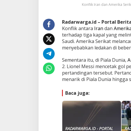
Konflik Iran dan Amerika Seri
Radarwarga.id – Portal Beri
Konflik antara
Iran
dan
Amerika
terhadap tiga kapal yang melin
Saudi. Amerika Serikat melanc
menyebabkan ledakan di beberap
Sementara itu, di Piala Dunia,
A
2. Lionel Messi mencetak go
pertandingan tersebut. Pertan
menarik di Piala Dunia hingga sa
Baca juga:
RADARWARGA.ID - PORTAL
RA