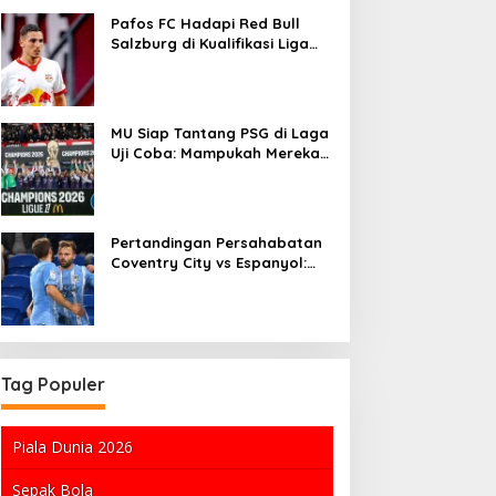
Pafos FC Hadapi Red Bull
Salzburg di Kualifikasi Liga
Europa 2026
MU Siap Tantang PSG di Laga
Uji Coba: Mampukah Mereka
Mengalahkan Juara
Champions League?
Pertandingan Persahabatan
Coventry City vs Espanyol:
Analisis dan Prediksi
Tag Populer
Piala Dunia 2026
Sepak Bola