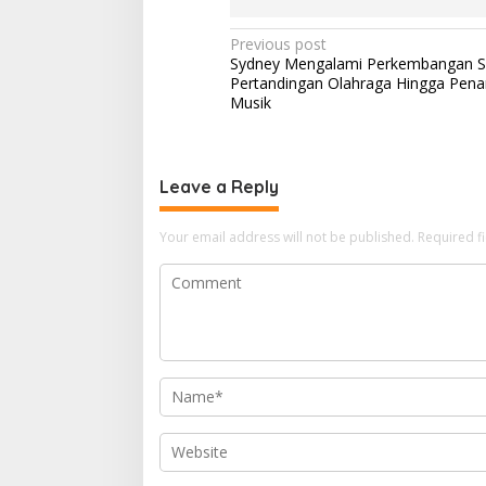
P
Previous post
Sydney Mengalami Perkembangan Se
o
Pertandingan Olahraga Hingga Pena
s
Musik
t
n
Leave a Reply
a
v
Your email address will not be published.
Required f
i
g
a
t
i
o
n